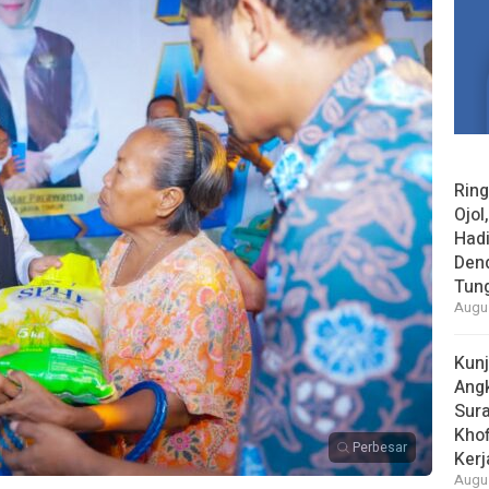
Rin
Ojol
Had
Den
Tun
Augus
Kun
Ang
Sur
Khof
Perbesar
Kerj
Augus