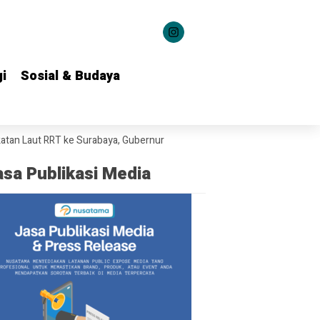
i
i
Sosial & Budaya
Sosial & Budaya
RT ke Surabaya, Gubernur Khofifah Bahas Potensi Kerja Sama Teknolog
asa Publikasi Media