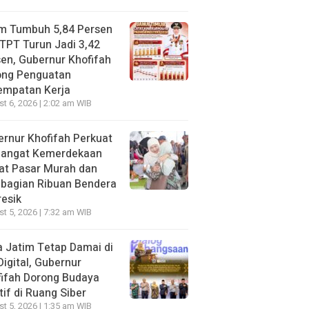
im Tumbuh 5,84 Persen
TPT Turun Jadi 3,42
en, Gubernur Khofifah
ong Penguatan
empatan Kerja
t 6, 2026 | 2:02 am WIB
rnur Khofifah Perkuat
angat Kemerdekaan
at Pasar Murah dan
bagian Ribuan Bendera
resik
t 5, 2026 | 7:32 am WIB
 Jatim Tetap Damai di
Digital, Gubernur
ifah Dorong Budaya
tif di Ruang Siber
t 5, 2026 | 1:35 am WIB