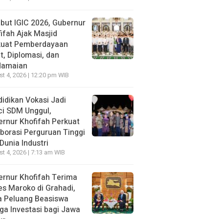
ut IGIC 2026, Gubernur
ifah Ajak Masjid
kuat Pemberdayaan
, Diplomasi, dan
damaian
t 4, 2026 | 12:20 pm WIB
idikan Vokasi Jadi
ci SDM Unggul,
rnur Khofifah Perkuat
borasi Perguruan Tinggi
Dunia Industri
t 4, 2026 | 7:13 am WIB
rnur Khofifah Terima
s Maroko di Grahadi,
a Peluang Beasiswa
ga Investasi bagi Jawa