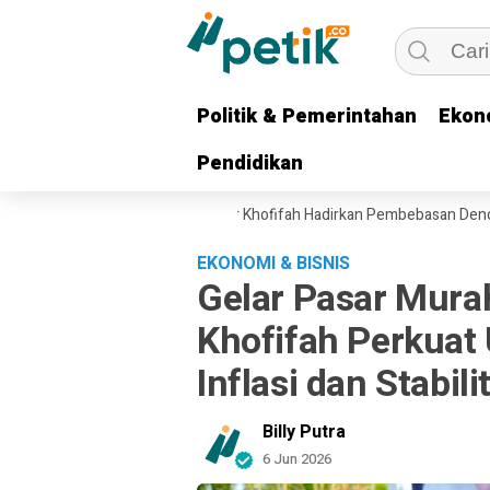
Politik & Pemerintahan
Politik & Pemerintahan
Ekon
Ekon
Pendidikan
Pendidikan
n Ekonomi Ojol, Gubernur Khofifah Hadirkan Pembebasan Denda dan Po
EKONOMI & BISNIS
Gelar Pasar Mura
Khofifah Perkuat
Inflasi dan Stabi
Billy Putra
6 Jun 2026