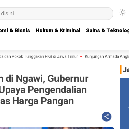
omi & Bisnis
omi & Bisnis
Hukum & Kriminal
Hukum & Kriminal
Sains & Teknolog
Sains & Teknolog
kok Tunggakan PKB di Jawa Timur
Kunjungan Armada Angkatan Laut R
J
h di Ngawi, Gubernur
 Upaya Pengendalian
litas Harga Pangan