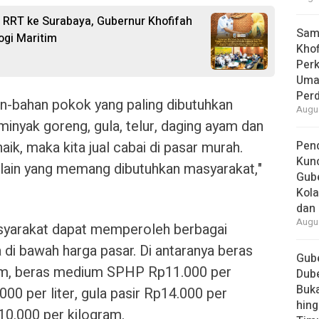
RRT ke Surabaya, Gubernur Khofifah
Samb
ogi Maritim
Khof
Per
Umat
Per
an-bahan pokok yang paling dibutuhkan
Augus
minyak goreng, gula, telur, daging ayam dan
aik, maka kita jual cabai di pasar murah.
Pend
Kun
lain yang memang dibutuhkan masyarakat,"
Gube
Kola
dan 
Augus
asyarakat dapat memperoleh berbagai
di bawah harga pasar. Di antaranya beras
Gube
am, beras medium SPHP Rp11.000 per
Dube
Buk
00 per liter, gula pasir Rp14.000 per
hing
10.000 per kilogram.