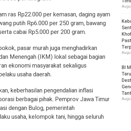
Tim
Augus
 ayam ras Rp22.000 per kemasan, daging ayam
Keb
wang putih Rp6.000 per 250 gram, bawang
Sent
erta cabai Rp5.000 per 200 gram.
Khof
Past
Ter
pokok, pasar murah juga menghadirkan
Augus
l dan Menengah (IKM) lokal sebagai bagian
ran ekonomi masyarakat sekaligus
BI 
pelaku usaha daerah.
Taru
Des
Gen
an, keberhasilan pengendalian inflasi
Tan
borasi berbagai pihak. Pemprov Jawa Timur
Augus
asi dengan Bulog, pemerintah
elaku usaha, kelompok tani, hingga seluruh