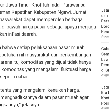
r Jawa Timur Khofifah Indar Parawansa
Jat
laman Kepatihan Kabupaten Ngawi, Jumat
dan 
i, masyarakat dapat memperoleh berbagai
Pers
 di bawah harga pasar sebagai upaya menjaga
Dor
Kes
an inflasi daerah.
Augus
 bahwa setiap pelaksanaan pasar murah
Gube
kebutuhan riil masyarakat dan perkembangan
Sem
Lew
arena itu, komoditas yang dijual tidak hanya
Pem
a komoditas yang mengalami fluktuasi harga
di G
Augus
seperti cabai.
Jaga
rtentu yang mengalami kenaikan harga,
Era 
 menghadirkannya dalam pasar murah agar
Khof
Posi
gkaunya,” jelasnya.
Augus