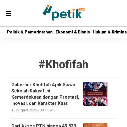
Politik & Pemerintahan
Politik & Pemerintahan
Ekonomi & Bisnis
Ekonomi & Bisnis
Hukum & Krimina
Hukum & Krimina
#Khofifah
Gubernur Khofifah Ajak Siswa
Sekolah Rakyat Isi
Kemerdekaan dengan Prestasi,
Inovasi, dan Karakter Kuat
10 August 2026 - 08:31 WIB
Dari Akses PTN hingga 45.839