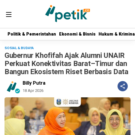
Politik & Pemerintahan
Politik & Pemerintahan
Ekonomi & Bisnis
Ekonomi & Bisnis
Hukum & Krimina
Hukum & Krimina
SOSIAL & BUDAYA
Gubernur Khofifah Ajak Alumni UNAIR
Perkuat Konektivitas Barat–Timur dan
Bangun Ekosistem Riset Berbasis Data
Billy Putra
18 Apr 2026