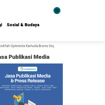
i
i
Sosial & Budaya
Sosial & Budaya
timistis Karhutla Bromo Segera Dipadamkan
Dari Grahadi untuk Kelua
asa Publikasi Media