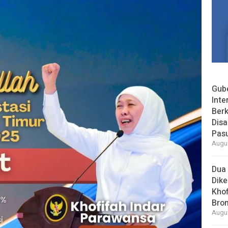
Gube
Inte
Berk
Dis
Pas
Augus
Dua 
Dike
Khof
Bro
Augus