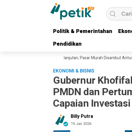
Politik & Pemerintahan
Politik & Pemerintahan
Ekon
Ekon
Pendidikan
Pendidikan
vensi Harga Pangan Berkelanjutan, Pasar Murah Disambut Antusias Warga
EKONOMI & BISNIS
Gubernur Khofifa
PMDN dan Pertu
Capaian Investas
Billy Putra
19 Jan 2026