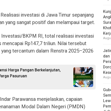
Kun
ealisasi investasi di Jawa Timur sepanjang
Ang
n yang sangat positif dan melampaui target.
Sur
Khof
Kerj
nvestasi/BKPM RI, total realisasi investasi
Augus
mencapai Rp147,7 triliun. Nilai tersebut
et yang tercantum dalam Renstra 2025–2026
Jat
dan 
Pers
Dor
vensi Harga Pangan Berkelanjutan,
Kes
Warga Pasuruan
Augus
Gube
Sem
Indar Parawansa menjelaskan, capaian
Lew
si Penanaman Modal Dalam Negeri (PMDN)
Pem