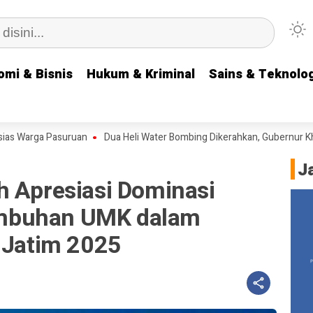
omi & Bisnis
omi & Bisnis
Hukum & Kriminal
Hukum & Kriminal
Sains & Teknolog
Sains & Teknolog
 Pasuruan
Dua Heli Water Bombing Dikerahkan, Gubernur Khofifah Op
J
h Apresiasi Dominasi
mbuhan UMK dalam
i Jatim 2025