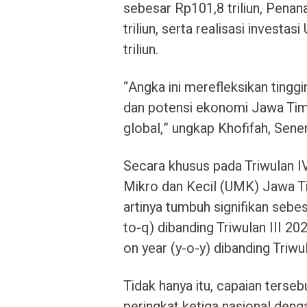
sebesar Rp101,8 triliun, Pen
triliun, serta realisasi invest
triliun.
“Angka ini merefleksikan tinggi
dan potensi ekonomi Jawa Timu
global,” ungkap Khofifah, Sene
Secara khusus pada Triwulan IV
Mikro dan Kecil (UMK) Jawa Ti
artinya tumbuh signifikan sebe
to-q) dibanding Triwulan III 2
on year (y-o-y) dibanding Triw
Tidak hanya itu, capaian ters
peringkat ketiga nasional deng