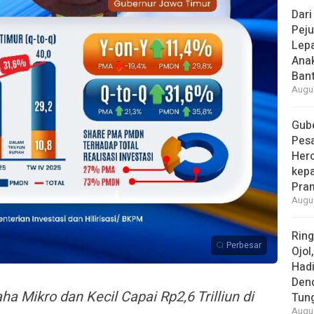
Dari
Peju
Lepa
Ana
Bant
Augus
Gube
Pes
Her
kepa
Pra
Augus
Rin
Perbesar
Ojol
Had
Den
a Mikro dan Kecil Capai Rp2,6 Trilliun di
Tun
Augus