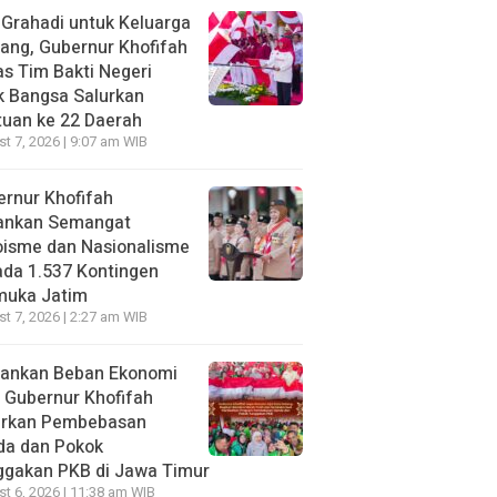
 Grahadi untuk Keluarga
ang, Gubernur Khofifah
s Tim Bakti Negeri
k Bangsa Salurkan
uan ke 22 Daerah
t 7, 2026 | 9:07 am WIB
rnur Khofifah
ankan Semangat
oisme dan Nasionalisme
da 1.537 Kontingen
muka Jatim
t 7, 2026 | 2:27 am WIB
gankan Beban Ekonomi
, Gubernur Khofifah
irkan Pembebasan
da dan Pokok
ggakan PKB di Jawa Timur
t 6, 2026 | 11:38 am WIB