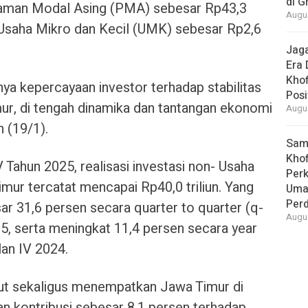
di G
anaman Modal Asing (PMA) sebesar Rp43,3
Augus
asi Usaha Mikro dan Kecil (UMK) sebesar Rp2,6
Jaga
Era 
Khof
nya kepercayaan investor terhadap stabilitas
Posi
r, di tengah dinamika dan tantangan ekonomi
Augus
n (19/1).
Samb
Khof
 Tahun 2025, realisasi investasi non- Usaha
Per
mur tercatat mencapai Rp40,0 triliun. Yang
Umat
Per
sar 31,6 persen secara quarter to quarter (q-
Augus
025, serta meningkat 11,4 persen secara year
ulan IV 2024.
ebut sekaligus menempatkan Jawa Timur di
an kontribusi sebesar 8,1 persen terhadap