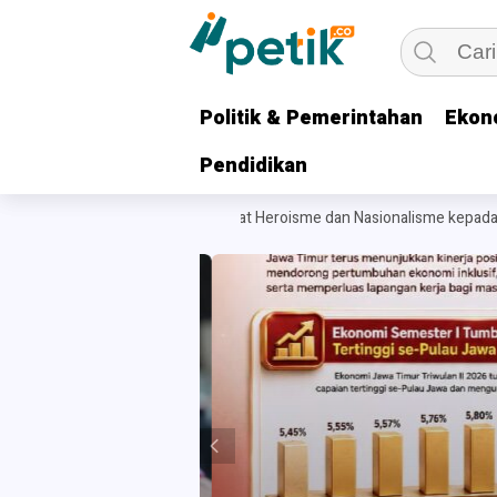
Politik & Pemerintahan
Politik & Pemerintahan
Ekon
Ekon
Pendidikan
Pendidikan
 Khofifah Pesankan Semangat Heroisme dan Nasionalisme kepada 1.537