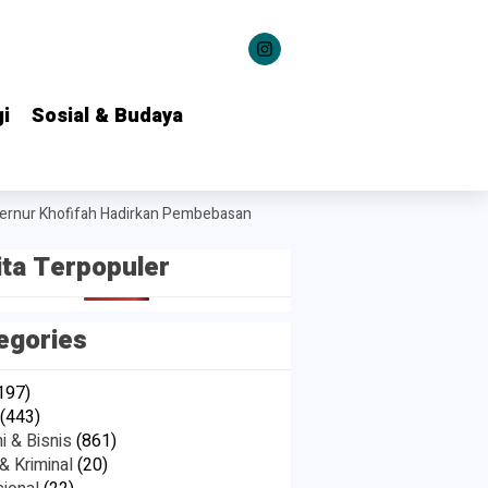
i
i
Sosial & Budaya
Sosial & Budaya
 Khofifah Hadirkan Pembebasan Denda dan Pokok Tunggakan PKB di Jaw
ita Terpopuler
egories
197)
(443)
 & Bisnis
(861)
 Kriminal
(20)