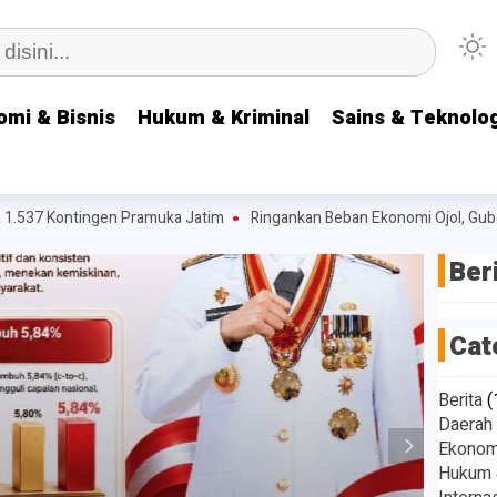
omi & Bisnis
omi & Bisnis
Hukum & Kriminal
Hukum & Kriminal
Sains & Teknolog
Sains & Teknolog
 Kontingen Pramuka Jatim
Ringankan Beban Ekonomi Ojol, Gubernur
Ber
Cat
Berita
(
Daerah
Ekonomi
Hukum &