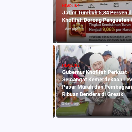
HEADLINE
 Nasionalisme
Jatim Tumbuh 5,84 Persen dan
Khofifah Dorong Penguatan K
1 day ago
HEADLINE
mada Angkatan
Gubernur Khofifah Perkuat
rabaya, Gubernur
Semangat Kemerdekaan Lew
 Potensi Kerja
Pasar Murah dan Pembagian
i Maritim
Ribuan Bendera di Gresik
2 days ago