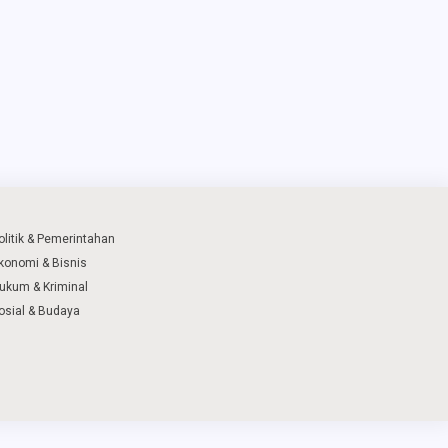
olitik & Pemerintahan
konomi & Bisnis
ukum & Kriminal
osial & Budaya