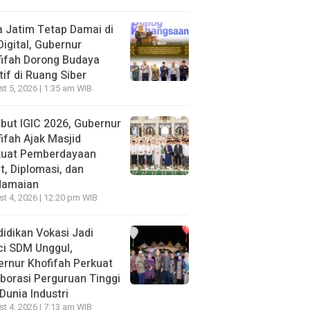
 Jatim Tetap Damai di
Digital, Gubernur
ifah Dorong Budaya
tif di Ruang Siber
t 5, 2026 | 1:35 am WIB
ut IGIC 2026, Gubernur
ifah Ajak Masjid
kuat Pemberdayaan
, Diplomasi, dan
damaian
t 4, 2026 | 12:20 pm WIB
idikan Vokasi Jadi
ci SDM Unggul,
rnur Khofifah Perkuat
borasi Perguruan Tinggi
Dunia Industri
t 4, 2026 | 7:13 am WIB