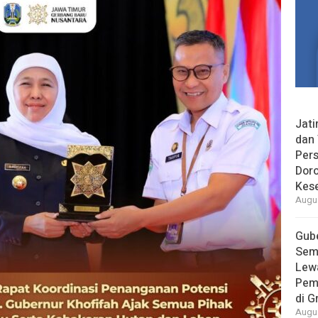
Jat
dan 
Pers
Dor
Kes
Augus
Gube
Sem
Lew
Pem
di G
Augus