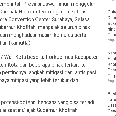
merintah Provinsi Jawa Timur menggelar
 Dampak Hidrometeorologi dan Potensi
Gube
Dube
dra Convention Center Surabaya, Selasa
Buk
ubernur Khofifah mengajak seluruh pihak
hing
gaan menghadapi musim kemarau serta
Tim
Augus
an (karhutla).
Keb
ti / Wali Kota beserta Forkopimda Kabupaten
Sent
n Kota dan beberapa pihak terkait itu,
Khof
Past
pentingnya langkah mitigasi dan antisipasi
Ter
upaya mitigasi yang lebih terukur dan
Augus
BI 
Taru
potensi-potensi bencana yang bisa terjadi
Des
ai saat ini," ajak Gubernur Khofifah.
Gen