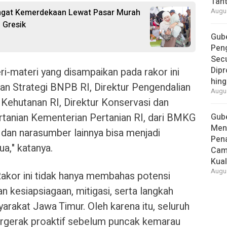
Tan
ngat Kemerdekaan Lewat Pasar Murah
Augus
 Gresik
Gube
Pen
Secu
Dipr
i-materi yang disampaikan pada rakor ini
hing
dan Strategi BNPB RI, Direktur Pengendalian
Augus
Kehutanan RI, Direktur Konservasi dan
anian Kementerian Pertanian RI, dari BMKG
Gube
Men
 dan narasumber lainnya bisa menjadi
Pen
ua," katanya.
Cam
Kual
Augus
akor ini tidak hanya membahas potensi
n kesiapsiagaan, mitigasi, serta langkah
rakat Jawa Timur. Oleh karena itu, seluruh
ergerak proaktif sebelum puncak kemarau