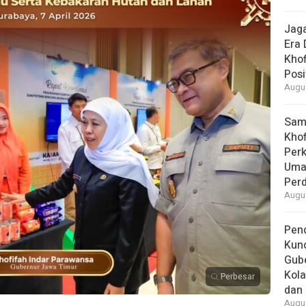
Jaga
Era 
Khof
Posi
Augus
Samb
Khof
Per
Umat
Per
Augus
Pend
Kun
Gube
Kola
Perbesar
dan 
Augus