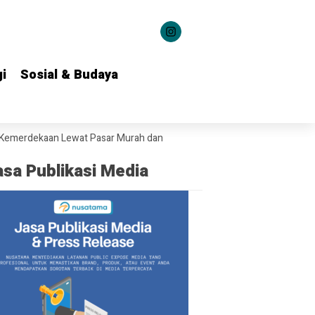
i
i
Sosial & Budaya
Sosial & Budaya
n Lewat Pasar Murah dan Pembagian Ribuan Bendera di Gresik
Jaga 
asa Publikasi Media