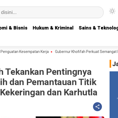
omi & Bisnis
omi & Bisnis
Hukum & Kriminal
Hukum & Kriminal
Sains & Teknolog
Sains & Teknolog
 Kesempatan Kerja
Gubernur Khofifah Perkuat Semangat Kemerdekaa
J
h Tekankan Pentingnya
rsih dan Pemantauan Titik
 Kekeringan dan Karhutla