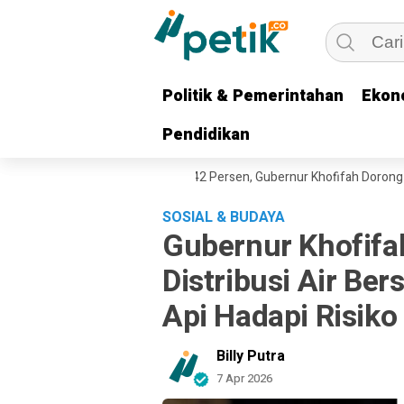
Politik & Pemerintahan
Politik & Pemerintahan
Ekon
Ekon
Pendidikan
Pendidikan
 dan TPT Turun Jadi 3,42 Persen, Gubernur Khofifah Dorong Penguatan
SOSIAL & BUDAYA
Gubernur Khofifa
Distribusi Air Be
Api Hadapi Risiko
Billy Putra
7 Apr 2026