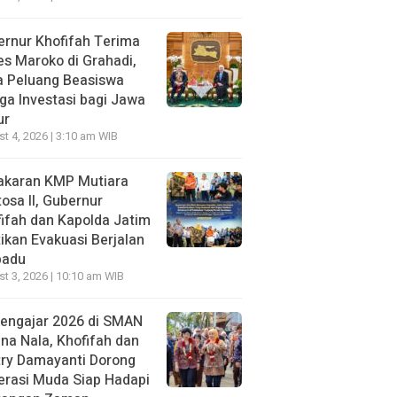
rnur Khofifah Terima
s Maroko di Grahadi,
a Peluang Beasiswa
ga Investasi bagi Jawa
ur
t 4, 2026 | 3:10 am WIB
akaran KMP Mutiara
osa II, Gubernur
ifah dan Kapolda Jatim
ikan Evakuasi Berjalan
padu
t 3, 2026 | 10:10 am WIB
Mengajar 2026 di SMAN
na Nala, Khofifah dan
try Damayanti Dorong
erasi Muda Siap Hadapi