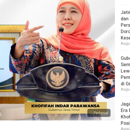
Jat
dan 
Pers
Dor
Kes
Augus
Gube
Sem
Lew
Pem
di G
Augus
Jaga
Era 
Perbesar
Khof
Posi
Augus