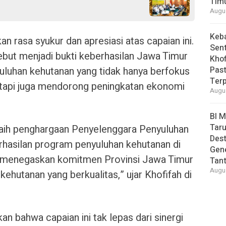
Tim
Augus
Keb
 rasa syukur dan apresiasi atas capaian ini.
Sent
but menjadi bukti keberhasilan Jawa Timur
Khof
luhan kehutanan yang tidak hanya berfokus
Past
Ter
tetapi juga mendorong peningkatan ekonomi
Augus
BI 
Taru
aih penghargaan Penyelenggara Penyuluhan
Des
erhasilan program penyuluhan kehutanan di
Gen
s menegaskan komitmen Provinsi Jawa Timur
Tan
Augus
hutanan yang berkualitas,” ujar Khofifah di
kan bahwa capaian ini tak lepas dari sinergi