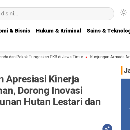
omi & Bisnis
omi & Bisnis
Hukum & Kriminal
Hukum & Kriminal
Sains & Teknolog
Sains & Teknolog
Pokok Tunggakan PKB di Jawa Timur
Kunjungan Armada Angkatan Laut
J
 Apresiasi Kinerja
an, Dorong Inovasi
nan Hutan Lestari dan