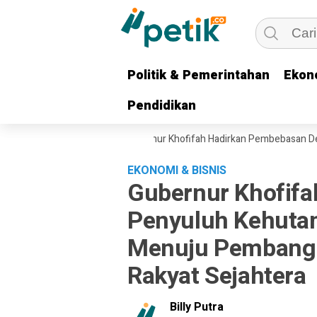
Politik & Pemerintahan
Politik & Pemerintahan
Ekon
Ekon
Pendidikan
Pendidikan
ban Ekonomi Ojol, Gubernur Khofifah Hadirkan Pembebasan Denda dan 
EKONOMI & BISNIS
Gubernur Khofifah
Penyuluh Kehutan
Menuju Pembangu
Rakyat Sejahtera
Billy Putra