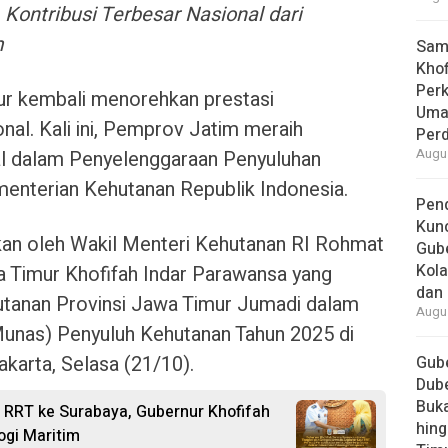
 Kontribusi Terbesar Nasional dari
m
Samb
Khof
Per
ur kembali menorehkan prestasi
Umat
al. Kali ini, Pemprov Jatim meraih
Per
al dalam Penyelenggaraan Penyuluhan
Augus
enterian Kehutanan Republik Indonesia.
Pend
Kun
kan oleh Wakil Menteri Kehutanan RI Rohmat
Gube
Kola
 Timur Khofifah Indar Parawansa yang
dan 
hutanan Provinsi Jawa Timur Jumadi dalam
Augus
unas) Penyuluh Kehutanan Tahun 2025 di
akarta, Selasa (21/10).
Gube
Dube
Buk
RRT ke Surabaya, Gubernur Khofifah
hing
ogi Maritim