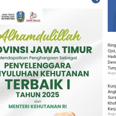
Rin
Ojol
Had
Den
Tun
Augus
Kun
Ang
Sur
Khof
Kerj
Augus