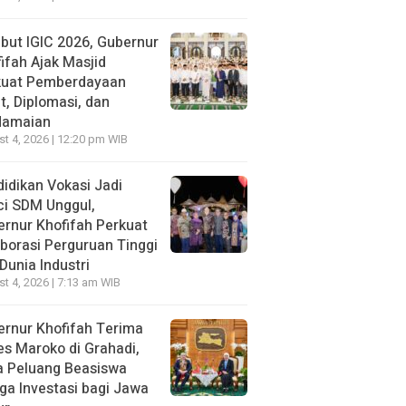
ut IGIC 2026, Gubernur
ifah Ajak Masjid
kuat Pemberdayaan
, Diplomasi, dan
damaian
t 4, 2026 | 12:20 pm WIB
idikan Vokasi Jadi
ci SDM Unggul,
rnur Khofifah Perkuat
borasi Perguruan Tinggi
Dunia Industri
t 4, 2026 | 7:13 am WIB
rnur Khofifah Terima
s Maroko di Grahadi,
a Peluang Beasiswa
ga Investasi bagi Jawa