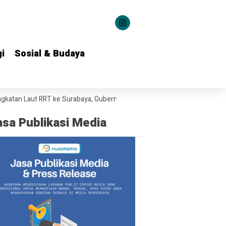
i
i
Sosial & Budaya
Sosial & Budaya
 RRT ke Surabaya, Gubernur Khofifah Bahas Potensi Kerja Sama Teknolo
asa Publikasi Media