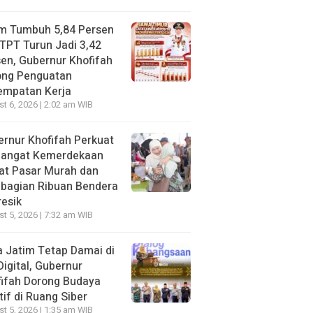
im Tumbuh 5,84 Persen
TPT Turun Jadi 3,42
en, Gubernur Khofifah
ong Penguatan
empatan Kerja
t 6, 2026 | 2:02 am WIB
rnur Khofifah Perkuat
angat Kemerdekaan
at Pasar Murah dan
bagian Ribuan Bendera
resik
t 5, 2026 | 7:32 am WIB
 Jatim Tetap Damai di
Digital, Gubernur
ifah Dorong Budaya
tif di Ruang Siber
t 5, 2026 | 1:35 am WIB