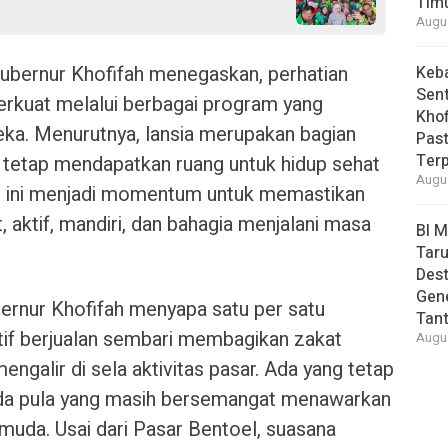
Tim
Augus
ubernur Khofifah menegaskan, perhatian
Keb
Sent
perkuat melalui berbagai program yang
Khof
ka. Menurutnya, lansia merupakan bagian
Past
Ter
 tetap mendapatkan ruang untuk hidup sehat
Augus
N ini menjadi momentum untuk memastikan
t, aktif, mandiri, dan bahagia menjalani masa
BI 
Taru
Des
Gen
ernur Khofifah menyapa satu per satu
Tan
tif berjualan sembari membagikan zakat
Augus
ngalir di sela aktivitas pasar. Ada yang tetap
 ada pula yang masih bersemangat menawarkan
 muda. Usai dari Pasar Bentoel, suasana