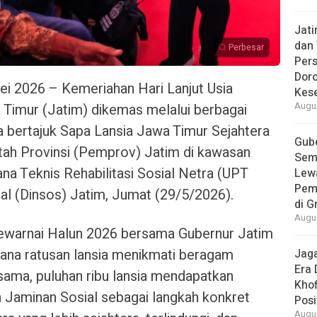
Jat
dan 
Perbesar
Pers
Dor
 2026 – Kemeriahan Hari Lanjut Usia
Kes
Timur (Jatim) dikemas melalui berbagai
Augus
 bertajuk Sapa Lansia Jawa Timur Sejahtera
Gube
tah Provinsi (Pemprov) Jatim di kawasan
Sem
na Teknis Rehabilitasi Sosial Netra (UPT
Lew
Pem
al (Dinsos) Jatim, Jumat (29/5/2026).
di G
Augus
ewarnai Halun 2026 bersama Gubernur Jatim
mana ratusan lansia menikmati beragam
Jaga
Era 
 sama, puluhan ribu lansia mendapatkan
Khof
 Jaminan Sosial sebagai langkah konkret
Posi
Augus