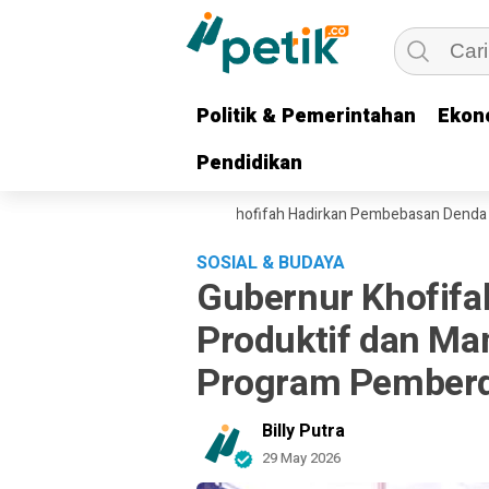
Politik & Pemerintahan
Politik & Pemerintahan
Ekon
Ekon
Pendidikan
Pendidikan
Ekonomi Ojol, Gubernur Khofifah Hadirkan Pembebasan Denda dan Poko
SOSIAL & BUDAYA
Gubernur Khofifa
Produktif dan Man
Program Pemberd
Billy Putra
29 May 2026