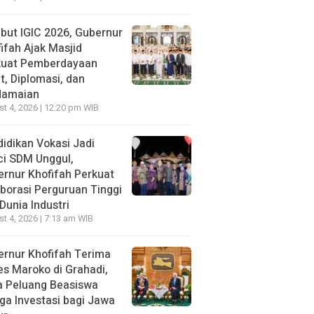
ut IGIC 2026, Gubernur
ifah Ajak Masjid
kuat Pemberdayaan
, Diplomasi, dan
damaian
t 4, 2026 | 12:20 pm WIB
idikan Vokasi Jadi
ci SDM Unggul,
rnur Khofifah Perkuat
borasi Perguruan Tinggi
Dunia Industri
t 4, 2026 | 7:13 am WIB
rnur Khofifah Terima
s Maroko di Grahadi,
a Peluang Beasiswa
ga Investasi bagi Jawa