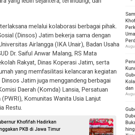
 yang lebih sejahtera, terlindungi, dan
Samb
Khof
terlaksana melalui kolaborasi berbagai pihak.
Per
Umat
osial (Dinsos) Jatim bekerja sama dengan
Per
niversitas Airlangga (IKA Unair), Badan Usaha
Augus
UD Dr. Saiful Anwar Malang, RS Mata
olah Rakyat, Dinas Koperasi Jatim, serta
Pend
Kun
mah yang memfasilitasi kelancaran kegiatan
Gube
u, Dinsos Jatim juga menggandeng berbagai
Kola
dan 
a Komisi Daerah (Komda) Lansia, Persatuan
Augus
 (PWRI), Komunitas Wanita Usia Lanjut
a Restu.
Gube
Dube
ubernur Khofifah Hadirkan
Buk
nggakan PKB di Jawa Timur
hing