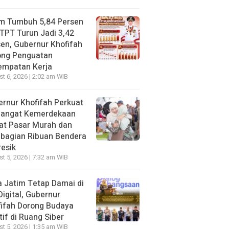
im Tumbuh 5,84 Persen
TPT Turun Jadi 3,42
en, Gubernur Khofifah
ong Penguatan
empatan Kerja
t 6, 2026 | 2:02 am WIB
rnur Khofifah Perkuat
angat Kemerdekaan
at Pasar Murah dan
bagian Ribuan Bendera
resik
t 5, 2026 | 7:32 am WIB
 Jatim Tetap Damai di
Digital, Gubernur
ifah Dorong Budaya
tif di Ruang Siber
t 5, 2026 | 1:35 am WIB