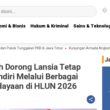
omi & Bisnis
omi & Bisnis
Hukum & Kriminal
Hukum & Kriminal
Sains & Teknolog
Sains & Teknolog
k Tunggakan PKB di Jawa Timur
Kunjungan Armada Angkatan Laut RRT 
J
h Dorong Lansia Tetap
diri Melalui Berbagai
ayaan di HLUN 2026