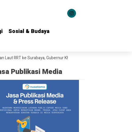
i
i
Sosial & Budaya
Sosial & Budaya
ke Surabaya, Gubernur Khofifah Bahas Potensi Kerja Sama Teknologi M
asa Publikasi Media