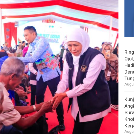
Rin
Ojol
Had
Den
Tun
Augus
Kun
Ang
Sur
Khof
Kerj
Augus