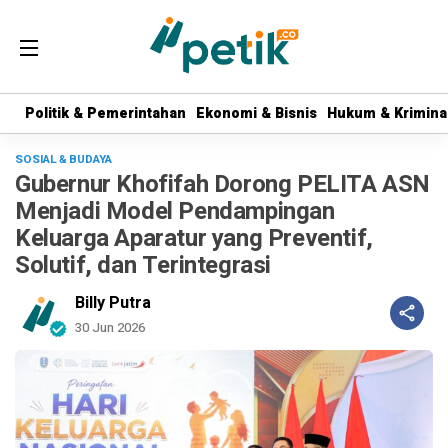
Politik & Pemerintahan
Politik & Pemerintahan
Ekonomi & Bisnis
Ekonomi & Bisnis
Hukum & Krimina
Hukum & Krimina
SOSIAL & BUDAYA
Gubernur Khofifah Dorong PELITA ASN
Menjadi Model Pendampingan
Keluarga Aparatur yang Preventif,
Solutif, dan Terintegrasi
Billy Putra
30 Jun 2026