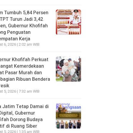
im Tumbuh 5,84 Persen
TPT Turun Jadi 3,42
en, Gubernur Khofifah
ong Penguatan
empatan Kerja
t 6, 2026 | 2:02 am WIB
rnur Khofifah Perkuat
angat Kemerdekaan
at Pasar Murah dan
bagian Ribuan Bendera
resik
t 5, 2026 | 7:32 am WIB
 Jatim Tetap Damai di
Digital, Gubernur
ifah Dorong Budaya
tif di Ruang Siber
t 5, 2026 | 1:35 am WIB