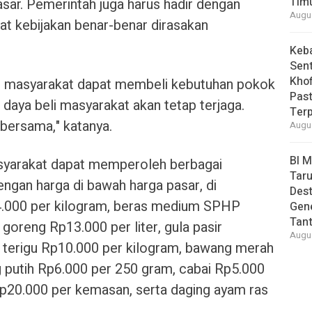
Tim
sar. Pemerintah juga harus hadir dengan
Augus
at kebijakan benar-benar dirasakan
Keb
Sent
Khof
an masyarakat dapat membeli kebutuhan pokok
Past
daya beli masyarakat akan tetap terjaga.
Ter
n bersama," katanya.
Augus
BI 
asyarakat dapat memperoleh berbagai
Taru
gan harga di bawah harga pasar, di
Des
4.000 per kilogram, beras medium SPHP
Gen
Tan
goreng Rp13.000 per liter, gula pasir
Augus
 terigu Rp10.000 per kilogram, bawang merah
 putih Rp6.000 per 250 gram, cabai Rp5.000
Rp20.000 per kemasan, serta daging ayam ras