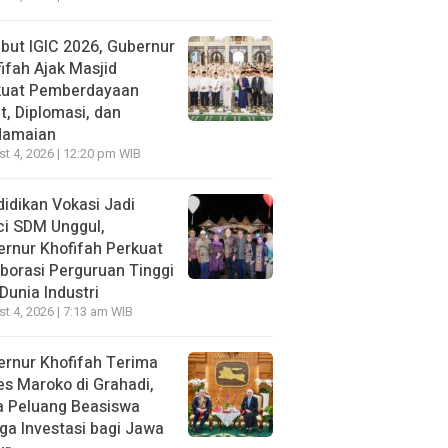
ut IGIC 2026, Gubernur
ifah Ajak Masjid
kuat Pemberdayaan
, Diplomasi, dan
damaian
t 4, 2026 | 12:20 pm WIB
idikan Vokasi Jadi
ci SDM Unggul,
rnur Khofifah Perkuat
borasi Perguruan Tinggi
Dunia Industri
t 4, 2026 | 7:13 am WIB
rnur Khofifah Terima
s Maroko di Grahadi,
a Peluang Beasiswa
ga Investasi bagi Jawa