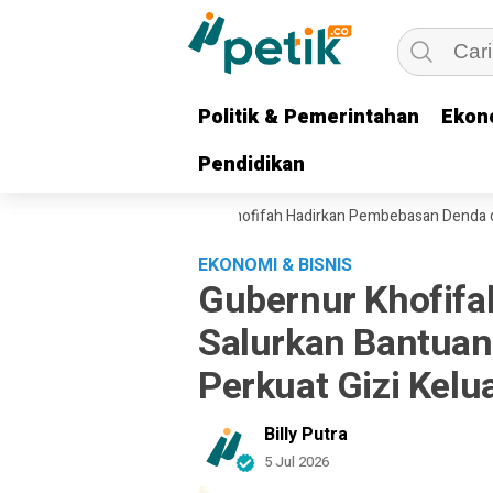
Politik & Pemerintahan
Politik & Pemerintahan
Ekon
Ekon
Pendidikan
Pendidikan
konomi Ojol, Gubernur Khofifah Hadirkan Pembebasan Denda dan Pokok
EKONOMI & BISNIS
Gubernur Khofifa
Salurkan Bantuan
Perkuat Gizi Kelu
Billy Putra
5 Jul 2026