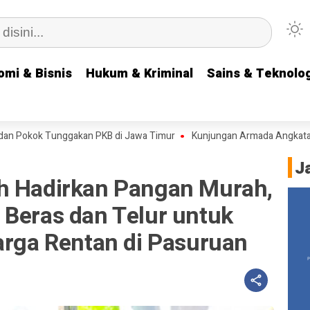
omi & Bisnis
omi & Bisnis
Hukum & Kriminal
Hukum & Kriminal
Sains & Teknolog
Sains & Teknolog
 Tunggakan PKB di Jawa Timur
Kunjungan Armada Angkatan Laut RRT 
J
h Hadirkan Pangan Murah,
 Beras dan Telur untuk
arga Rentan di Pasuruan