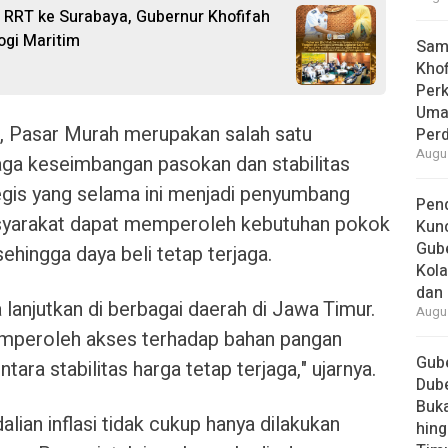
RRT ke Surabaya, Gubernur Khofifah
ogi Maritim
Samb
Khof
Per
Umat
, Pasar Murah merupakan salah satu
Per
Augus
ga keseimbangan pasokan dan stabilitas
gis yang selama ini menjadi penyumbang
Pend
 masyarakat dapat memperoleh kebutuhan pokok
Kun
Gube
ehingga daya beli tetap terjaga.
Kola
dan 
a lanjutkan di berbagai daerah di Jawa Timur.
Augus
mperoleh akses terhadap bahan pangan
Gube
ara stabilitas harga tetap terjaga," ujarnya.
Dube
Buk
ian inflasi tidak cukup hanya dilakukan
hing