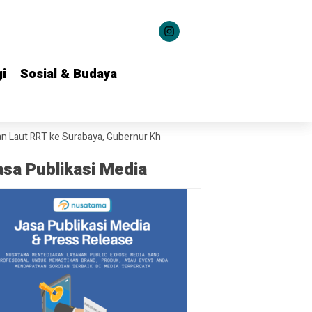
i
i
Sosial & Budaya
Sosial & Budaya
ke Surabaya, Gubernur Khofifah Bahas Potensi Kerja Sama Teknologi M
asa Publikasi Media