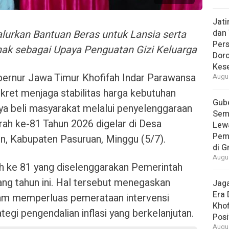
Jat
lurkan Bantuan Beras untuk Lansia serta
dan 
Pers
Anak sebagai Upaya Penguatan Gizi Keluarga
Dor
Kes
ernur Jawa Timur Khofifah Indar Parawansa
Augus
ret menjaga stabilitas harga kebutuhan
Gube
ya beli masyarakat melalui penyelenggaraan
Sem
urah ke-81 Tahun 2026 digelar di Desa
Lew
Pem
n, Kabupaten Pasuruan, Minggu (5/7).
di G
Augus
ah ke 81 yang diselenggarakan Pemerintah
ang tahun ini. Hal tersebut menegaskan
Jaga
Era 
m memperluas pemerataan intervensi
Khof
tegi pengendalian inflasi yang berkelanjutan.
Posi
Augus