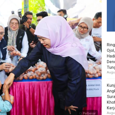
Rin
Ojol
Had
Den
Tun
Augus
Kun
Ang
Sur
Khof
Kerj
Augus
Perbesar