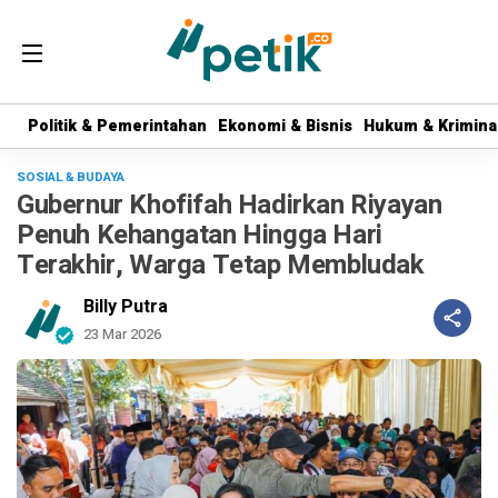
Politik & Pemerintahan
Politik & Pemerintahan
Ekonomi & Bisnis
Ekonomi & Bisnis
Hukum & Krimina
Hukum & Krimina
SOSIAL & BUDAYA
Gubernur Khofifah Hadirkan Riyayan
Penuh Kehangatan Hingga Hari
Terakhir, Warga Tetap Membludak
Billy Putra
23 Mar 2026