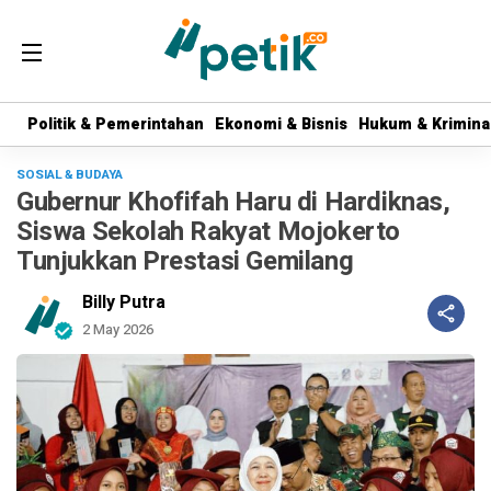
Politik & Pemerintahan
Politik & Pemerintahan
Ekonomi & Bisnis
Ekonomi & Bisnis
Hukum & Krimina
Hukum & Krimina
SOSIAL & BUDAYA
Gubernur Khofifah Haru di Hardiknas,
Siswa Sekolah Rakyat Mojokerto
Tunjukkan Prestasi Gemilang
Billy Putra
2 May 2026