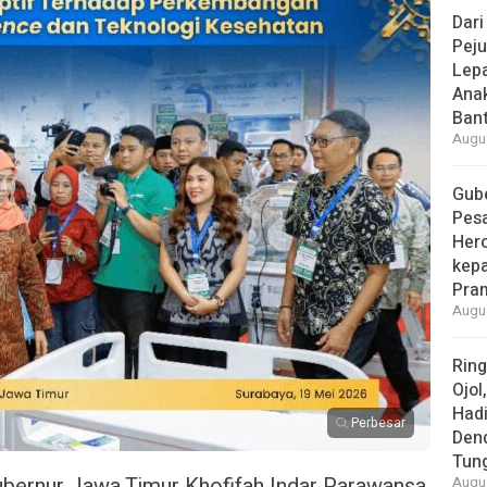
Dari
Peju
Lepa
Ana
Bant
Augus
Gube
Pes
Her
kepa
Pra
Augus
Rin
Ojol
Had
Perbesar
Den
Tun
ernur Jawa Timur Khofifah Indar Parawansa
Augus