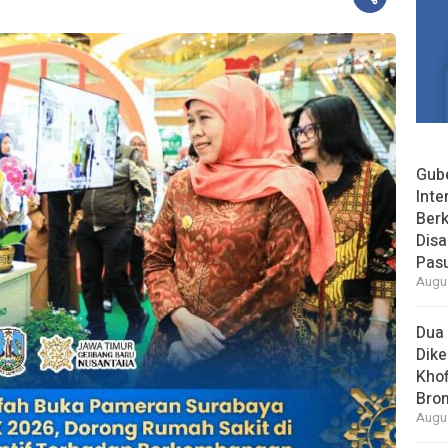
Gube
Inte
Berk
Dis
Pas
Augus
Dua 
Dike
Khof
Bro
Augus