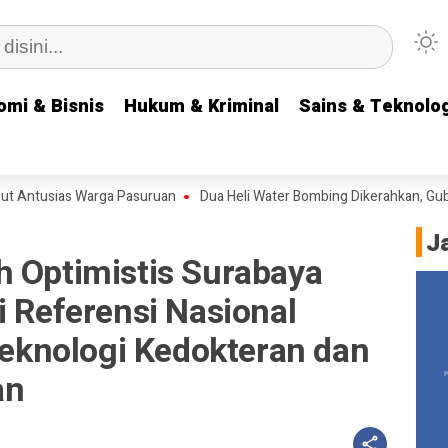
omi & Bisnis
omi & Bisnis
Hukum & Kriminal
Hukum & Kriminal
Sains & Teknolog
Sains & Teknolog
as Warga Pasuruan
Dua Heli Water Bombing Dikerahkan, Gubernur Khof
J
h Optimistis Surabaya
i Referensi Nasional
knologi Kedokteran dan
an