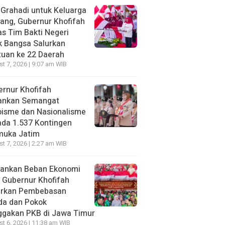
 Grahadi untuk Keluarga
ang, Gubernur Khofifah
s Tim Bakti Negeri
k Bangsa Salurkan
uan ke 22 Daerah
t 7, 2026 | 9:07 am WIB
rnur Khofifah
ankan Semangat
oisme dan Nasionalisme
da 1.537 Kontingen
muka Jatim
t 7, 2026 | 2:27 am WIB
gankan Beban Ekonomi
, Gubernur Khofifah
irkan Pembebasan
da dan Pokok
ggakan PKB di Jawa Timur
t 6, 2026 | 11:38 am WIB