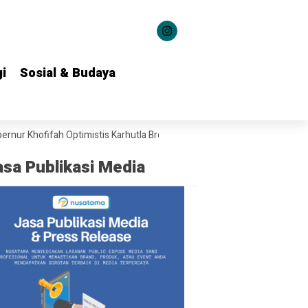
i
i
Sosial & Budaya
Sosial & Budaya
ifah Optimistis Karhutla Bromo Segera Dipadamkan
Dari Grahadi untu
asa Publikasi Media