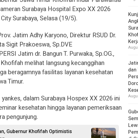
pameran Surabaya Hospital Expo XX 2026
Kun
 City Surabaya, Selasa (19/5).
Ang
Sur
Prov. Jatim Adhy Karyono, Direktur RSUD Dr.
Khof
Kerj
ita Sigit Prakoeswa, Sp.DVE
Augus
ERSI Jatim dr. Bangun T. Purwaka, Sp.OG.,
 Khofifah melihat langsung kecanggihan
Jat
dan 
gga beragamnya fasilitas layanan kesehatan
Pers
awa Timur.
Dor
Kes
Augus
n yankes, dalam Surabaya Hospex XX 2026 ini
eminar kesehatan hingga layanan pemeriksaan
Gube
ara pengunjung.
Sem
Lew
n, Gubernur Khofifah Optimistis
Pem