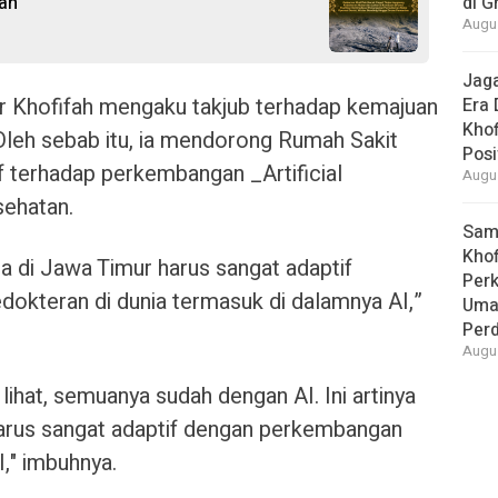
an
di G
Augus
Jaga
r Khofifah mengaku takjub terhadap kemajuan
Era 
Khof
 Oleh sebab itu, ia mendorong Rumah Sakit
Posi
f terhadap perkembangan _Artificial
Augus
sehatan.
Samb
Khof
a di Jawa Timur harus sangat adaptif
Per
dokteran di dunia termasuk di dalamnya AI,”
Umat
Per
Augus
lihat, semuanya sudah dengan AI. Ini artinya
 harus sangat adaptif dengan perkembangan
," imbuhnya.