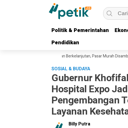
Politik & Pemerintahan
Politik & Pemerintahan
Ekon
Ekon
Pendidikan
Pendidikan
n Intervensi Harga Pangan Berkelanjutan, Pasar Murah Disambut Antusi
SOSIAL & BUDAYA
Gubernur Khofifa
Hospital Expo Jad
Pengembangan Te
Layanan Kesehat
Billy Putra