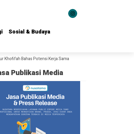
i
i
Sosial & Budaya
Sosial & Budaya
Bahas Potensi Kerja Sama Teknologi Maritim
Jatim Tumbuh 5,84 Per
asa Publikasi Media