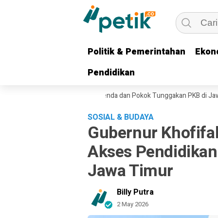
Politik & Pemerintahan
Politik & Pemerintahan
Ekon
Ekon
Pendidikan
Pendidikan
 Hadirkan Pembebasan Denda dan Pokok Tunggakan PKB di Jawa Timur
SOSIAL & BUDAYA
Gubernur Khofifa
Akses Pendidikan
Jawa Timur
Billy Putra
2 May 2026