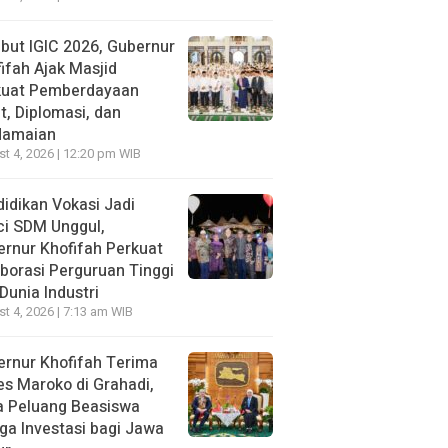
ut IGIC 2026, Gubernur
ifah Ajak Masjid
kuat Pemberdayaan
, Diplomasi, dan
damaian
t 4, 2026 | 12:20 pm WIB
idikan Vokasi Jadi
ci SDM Unggul,
rnur Khofifah Perkuat
borasi Perguruan Tinggi
Dunia Industri
t 4, 2026 | 7:13 am WIB
rnur Khofifah Terima
s Maroko di Grahadi,
a Peluang Beasiswa
ga Investasi bagi Jawa