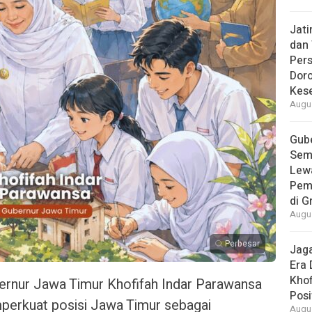
Jat
dan 
Pers
Dor
Kes
Augus
Gube
Sem
Lew
Pem
di G
Augus
Perbesar
Jaga
Era 
Khof
rnur Jawa Timur Khofifah Indar Parawansa
Posi
erkuat posisi Jawa Timur sebagai
Augus