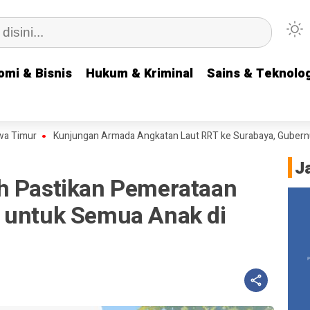
omi & Bisnis
omi & Bisnis
Hukum & Kriminal
Hukum & Kriminal
Sains & Teknolog
Sains & Teknolog
Kunjungan Armada Angkatan Laut RRT ke Surabaya, Gubernur Khofifah 
J
h Pastikan Pemerataan
 untuk Semua Anak di