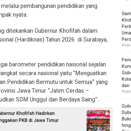
l melalui pembangunan pendidikan yang
Samb
ampak nyata.
Khof
Per
ng ditekankan Gubernur Khofifah dalam
Umat
sional (Hardiknas) Tahun 2026 di Surabaya,
Per
Augus
Pend
ai barometer pendidikan nasional sejalan
Kun
angkat secara nasional yaitu “Menguatkan
Gube
Kola
an Pendidikan Bermutu untuk Semua” yang
dan 
rovinsi Jawa Timur “Jatim Cerdas –
Augus
udkan SDM Unggul dan Berdaya Saing”.
Gube
Dube
ubernur Khofifah Hadirkan
Buk
nggakan PKB di Jawa Timur
hing