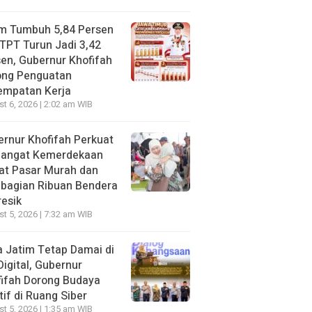
im Tumbuh 5,84 Persen
TPT Turun Jadi 3,42
en, Gubernur Khofifah
ong Penguatan
empatan Kerja
t 6, 2026 | 2:02 am WIB
rnur Khofifah Perkuat
angat Kemerdekaan
at Pasar Murah dan
bagian Ribuan Bendera
resik
t 5, 2026 | 7:32 am WIB
 Jatim Tetap Damai di
Digital, Gubernur
ifah Dorong Budaya
tif di Ruang Siber
t 5, 2026 | 1:35 am WIB