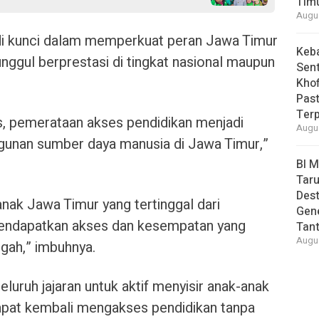
Tim
Augus
adi kunci dalam memperkuat peran Jawa Timur
Keb
unggul berprestasi di tingkat nasional maupun
Sent
Khof
Past
Ter
s, pemerataan akses pendidikan menjadi
Augus
gunan sumber daya manusia di Jawa Timur,”
BI 
Taru
Des
anak Jawa Timur yang tertinggal dari
Gen
mendapatkan akses dan kesempatan yang
Tan
Augus
gah,” imbuhnya.
seluruh jajaran untuk aktif menyisir anak-anak
apat kembali mengakses pendidikan tanpa