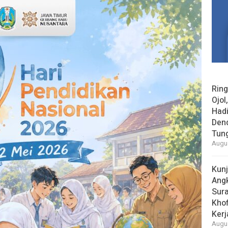
Rin
Ojol
Had
Den
Tun
Augus
Kun
Ang
Sur
Khof
Kerj
Augus