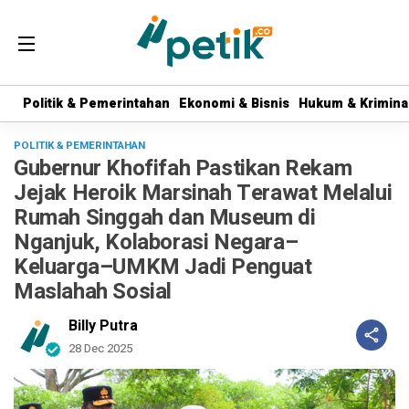
Politik & Pemerintahan
Politik & Pemerintahan
Ekonomi & Bisnis
Ekonomi & Bisnis
Hukum & Krimina
Hukum & Krimina
POLITIK & PEMERINTAHAN
Gubernur Khofifah Pastikan Rekam
Jejak Heroik Marsinah Terawat Melalui
Rumah Singgah dan Museum di
Nganjuk, Kolaborasi Negara–
Keluarga–UMKM Jadi Penguat
Maslahah Sosial
Billy Putra
28 Dec 2025