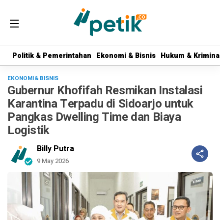
Politik & Pemerintahan
Politik & Pemerintahan
Ekonomi & Bisnis
Ekonomi & Bisnis
Hukum & Krimina
Hukum & Krimina
EKONOMI & BISNIS
Gubernur Khofifah Resmikan Instalasi
Karantina Terpadu di Sidoarjo untuk
Pangkas Dwelling Time dan Biaya
Logistik
Billy Putra
9 May 2026