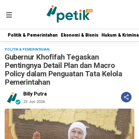
Politik & Pemerintahan
Politik & Pemerintahan
Ekonomi & Bisnis
Ekonomi & Bisnis
Hukum & Krimina
Hukum & Krimina
POLITIK & PEMERINTAHAN
Gubernur Khofifah Tegaskan
Pentingnya Detail Plan dan Macro
Policy dalam Penguatan Tata Kelola
Pemerintahan
Billy Putra
23 Jun 2026