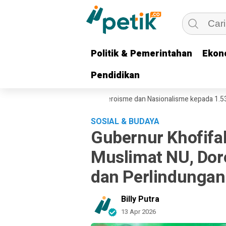
Politik & Pemerintahan
Politik & Pemerintahan
Ekon
Ekon
Pendidikan
Pendidikan
h Pesankan Semangat Heroisme dan Nasionalisme kepada 1.537 Konting
SOSIAL & BUDAYA
Gubernur Khofifa
Muslimat NU, Dor
dan Perlindungan
Billy Putra
13 Apr 2026