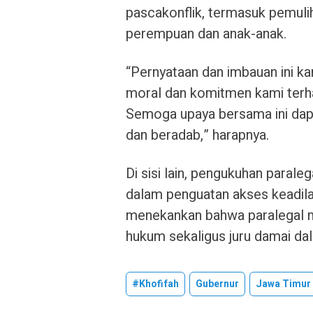
pascakonflik, termasuk pemuli
perempuan dan anak-anak.
“Pernyataan dan imbauan ini k
moral dan komitmen kami terh
Semoga upaya bersama ini dapa
dan beradab,” harapnya.
Di sisi lain, pengukuhan paral
dalam penguatan akses keadilan
menekankan bahwa paralegal m
hukum sekaligus juru damai dal
#Khofifah
Gubernur
Jawa Timur