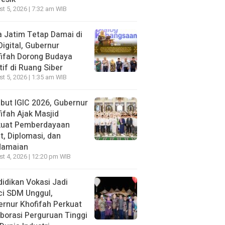
t 5, 2026 | 7:32 am WIB
 Jatim Tetap Damai di
Digital, Gubernur
ifah Dorong Budaya
tif di Ruang Siber
t 5, 2026 | 1:35 am WIB
ut IGIC 2026, Gubernur
ifah Ajak Masjid
kuat Pemberdayaan
, Diplomasi, dan
damaian
t 4, 2026 | 12:20 pm WIB
idikan Vokasi Jadi
ci SDM Unggul,
rnur Khofifah Perkuat
borasi Perguruan Tinggi