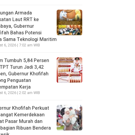
jungan Armada
katan Laut RRT ke
abaya, Gubernur
ifah Bahas Potensi
a Sama Teknologi Maritim
t 6, 2026 | 7:02 am WIB
im Tumbuh 5,84 Persen
TPT Turun Jadi 3,42
en, Gubernur Khofifah
ong Penguatan
empatan Kerja
t 6, 2026 | 2:02 am WIB
rnur Khofifah Perkuat
angat Kemerdekaan
at Pasar Murah dan
bagian Ribuan Bendera
resik