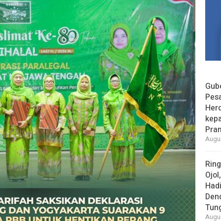
Gube
Pes
Her
kepa
Pra
Augus
Rin
Ojol
Had
Den
Tun
Augus