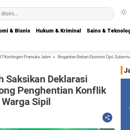
omi & Bisnis
omi & Bisnis
Hukum & Kriminal
Hukum & Kriminal
Sains & Teknolog
Sains & Teknolog
en Pramuka Jatim
Ringankan Beban Ekonomi Ojol, Gubernur Khofifa
J
h Saksikan Deklarasi
ong Penghentian Konflik
 Warga Sipil