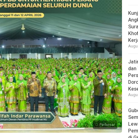
Kun
Ang
Sur
Khof
Kerj
Augus
Jat
dan 
Pers
Dor
Kes
Augus
Gube
Sem
Lew
Perbesar
Pem
di G