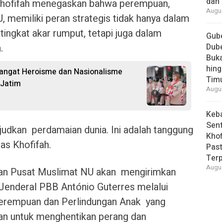
dan 
Khofifah menegaskan bahwa perempuan,
Augus
 memiliki peran strategis tidak hanya dalam
tingkat akar rumput, tetapi juga dalam
Gube
.
Dube
Buk
hing
angat Heroisme dan Nasionalisme
Tim
 Jatim
Augus
Keb
Sent
judkan perdamaian dunia. Ini adalah tanggung
Khof
as Khofifah.
Past
Ter
Augus
nan Pusat Muslimat NU akan mengirimkan
 Jenderal PBB António Guterres melalui
rempuan dan Perlindungan Anak yang
n untuk menghentikan perang dan