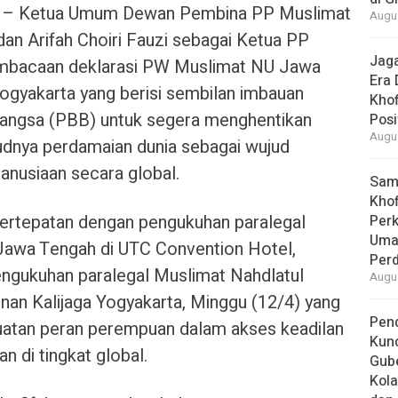
 – Ketua Umum Dewan Pembina PP Muslimat
Augus
an Arifah Choiri Fauzi sebagai Ketua PP
Jaga
mbacaan deklarasi PW Muslimat NU Jawa
Era 
ogyakarta yang berisi sembilan imbauan
Khof
angsa (PBB) untuk segera menghentikan
Posi
Augus
dnya perdamaian dunia sebagai wujud
nusiaan secara global.
Samb
Khof
bertepatan dengan pengukuhan paralegal
Per
Umat
Jawa Tengah di UTC Convention Hotel,
Per
engukuhan paralegal Muslimat Nahdlatul
Augus
nan Kalijaga Yogyakarta, Minggu (12/4) yang
Pend
atan peran perempuan dalam akses keadilan
Kun
n di tingkat global.
Gube
Kola