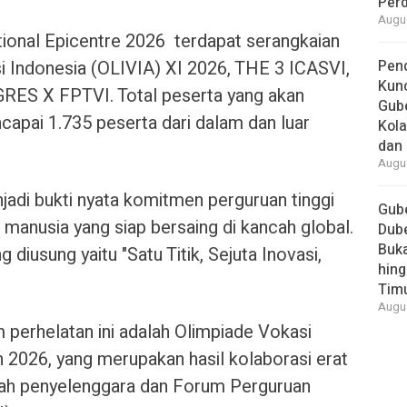
Per
Augus
ional Epicentre 2026 terdapat serangkaian
si Indonesia (OLIVIA) XI 2026, THE 3 ICASVI,
Pend
Kun
S X FPTVI. Total peserta yang akan
Gube
ncapai 1.735 peserta dari dalam dan luar
Kola
dan 
Augus
njadi bukti nyata komitmen perguruan tinggi
Gube
manusia yang siap bersaing di kancah global.
Dube
Buk
 diusung yaitu "Satu Titik, Sejuta Inovasi,
hing
Tim
Augus
 perhelatan ini adalah Olimpiade Vokasi
 2026, yang merupakan hasil kolaborasi erat
mah penyelenggara dan Forum Perguruan