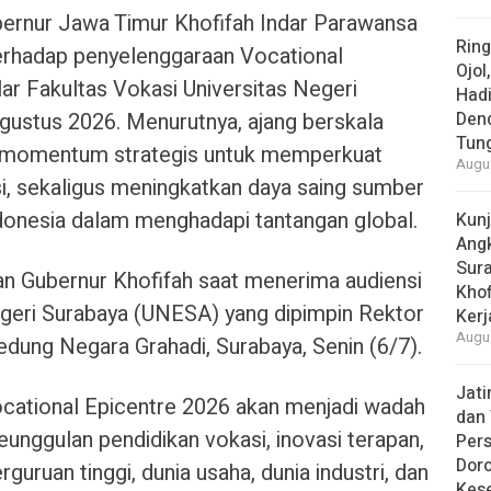
rnur Jawa Timur Khofifah Indar Parawansa
Rin
rhadap penyelenggaraan Vocational
Ojol
ar Fakultas Vokasi Universitas Negeri
Had
ustus 2026. Menurutnya, ajang berskala
Den
Tun
di momentum strategis untuk memperkuat
Augus
i, sekaligus meningkatkan daya saing sumber
donesia dalam menghadapi tantangan global.
Kun
Ang
Sur
n Gubernur Khofifah saat menerima audiensi
Khof
Negeri Surabaya (UNESA) yang dipimpin Rektor
Kerj
Augus
edung Negara Grahadi, Surabaya, Senin (6/7).
Jat
ocational Epicentre 2026 akan menjadi wadah
dan 
eunggulan pendidikan vokasi, inovasi terapan,
Pers
Dor
rguruan tinggi, dunia usaha, dunia industri, dan
Kes