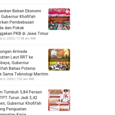
gankan Beban Ekonomi
, Gubernur Khofifah
irkan Pembebasan
da dan Pokok
ggakan PKB di Jawa Timur
t 6, 2026 | 11:38 am WIB
jungan Armada
katan Laut RRT ke
abaya, Gubernur
ifah Bahas Potensi
a Sama Teknologi Maritim
t 6, 2026 | 7:02 am WIB
im Tumbuh 5,84 Persen
TPT Turun Jadi 3,42
en, Gubernur Khofifah
ong Penguatan
empatan Kerja