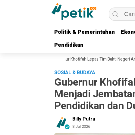
Politik & Pemerintahan
Politik & Pemerintahan
Ekon
Ekon
Pendidikan
Pendidikan
luarga Pejuang, Gubernur Khofifah Lepas Tim Bakti Negeri Anak Bangsa S
SOSIAL & BUDAYA
Gubernur Khofifa
Menjadi Jembatan
Pendidikan dan Du
Billy Putra
8 Jul 2026