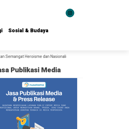
i
i
Sosial & Budaya
Sosial & Budaya
 Heroisme dan Nasionalisme kepada 1.537 Kontingen Pramuka Jatim
asa Publikasi Media