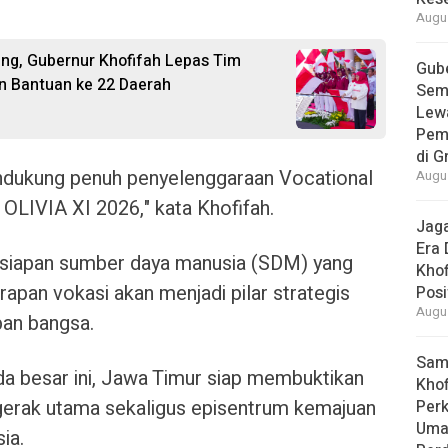
Augus
ang, Gubernur Khofifah Lepas Tim
Gube
an Bantuan ke 22 Daerah
Sem
Lew
Pem
di G
mendukung penuh penyelenggaraan Vocational
Augus
OLIVIA XI 2026," kata Khofifah.
Jaga
Era 
kesiapan sumber daya manusia (SDM) yang
Khof
terapan vokasi akan menjadi pilar strategis
Posi
Augus
an bangsa.
Samb
a besar ini, Jawa Timur siap membuktikan
Khof
gerak utama sekaligus episentrum kemajuan
Per
Umat
ia.