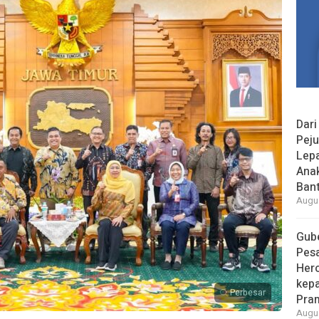
Dari
Peju
Lepa
Ana
Bant
Augus
Gube
Pes
Her
kepa
Perbesar
Pra
Augus