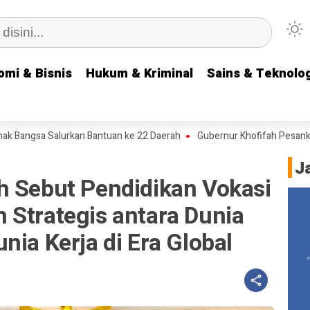
omi & Bisnis
omi & Bisnis
Hukum & Kriminal
Hukum & Kriminal
Sains & Teknolog
Sains & Teknolog
alurkan Bantuan ke 22 Daerah
Gubernur Khofifah Pesankan Semangat
J
h Sebut Pendidikan Vokasi
 Strategis antara Dunia
nia Kerja di Era Global