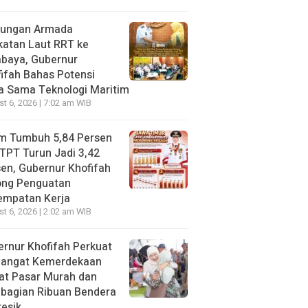
jungan Armada
katan Laut RRT ke
abaya, Gubernur
ifah Bahas Potensi
a Sama Teknologi Maritim
t 6, 2026 | 7:02 am WIB
im Tumbuh 5,84 Persen
TPT Turun Jadi 3,42
en, Gubernur Khofifah
ong Penguatan
empatan Kerja
t 6, 2026 | 2:02 am WIB
rnur Khofifah Perkuat
angat Kemerdekaan
at Pasar Murah dan
bagian Ribuan Bendera
resik