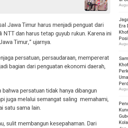
Augus
Jaga
al Jawa Timur harus menjadi penguat dari
Era 
Khof
 NTT dan harus tetap guyub rukun. Karena ini
Posi
awa Timur,” ujarnya.
Augus
menjaga persatuan, persaudaraan, mempererat
Samb
Khof
jadi bagian dari penguatan ekonomi daerah,
Per
.
Umat
Per
 bahwa persatuan tidak hanya dibangun
Augus
tapi juga melalui semangat saling memahami,
Pend
 satu sama lain.
Kun
Gube
Kola
emu, sulit membangun kesepahaman. Dari