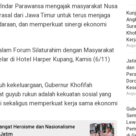
 Indar Parawansa mengajak masyarakat Nusa
Kun
asal dari Jawa Timur untuk terus menjaga
Ang
daraan, dan memperkuat sinergi ekonomi
Sur
Khof
Kerj
Augus
dalam Forum Silaturahim dengan Masyarakat
lar di Hotel Harper Kupang, Kamis (6/11)
Jat
dan 
Pers
Dor
h kekeluargaan, Gubernur Khofifah
Kes
guyub rukun adalah kekuatan sosial yang
Augus
sekaligus memperkuat kerja sama ekonomi
Gube
Sem
Lew
angat Heroisme dan Nasionalisme
Pem
 Jatim
di G