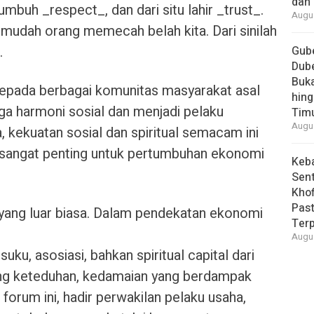
dan 
mbuh _respect_, dan dari situ lahir _trust_.
Augus
k mudah orang memecah belah kita. Dari sinilah
.
Gube
Dube
Buk
kepada berbagai komunitas masyarakat asal
hing
ga harmoni sosial dan menjadi pelaku
Tim
Augus
 kekuatan sosial dan spiritual semacam ini
 sangat penting untuk pertumbuhan ekonomi
Keb
Sent
Khof
Past
_ yang luar biasa. Dalam pendekatan ekonomi
Ter
Augus
suku, asosiasi, bahkan spiritual capital dari
ang keteduhan, kedamaian yang berdampak
orum ini, hadir perwakilan pelaku usaha,