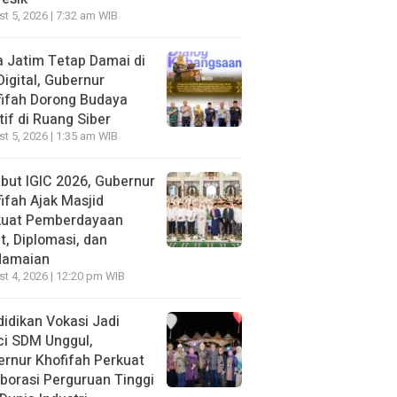
t 5, 2026 | 7:32 am WIB
 Jatim Tetap Damai di
Digital, Gubernur
ifah Dorong Budaya
tif di Ruang Siber
t 5, 2026 | 1:35 am WIB
ut IGIC 2026, Gubernur
ifah Ajak Masjid
kuat Pemberdayaan
, Diplomasi, dan
damaian
t 4, 2026 | 12:20 pm WIB
idikan Vokasi Jadi
ci SDM Unggul,
rnur Khofifah Perkuat
borasi Perguruan Tinggi