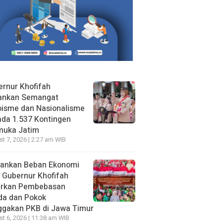
rnur Khofifah
ankan Semangat
oisme dan Nasionalisme
da 1.537 Kontingen
muka Jatim
t 7, 2026 | 2:27 am WIB
gankan Beban Ekonomi
, Gubernur Khofifah
irkan Pembebasan
da dan Pokok
ggakan PKB di Jawa Timur
t 6, 2026 | 11:38 am WIB