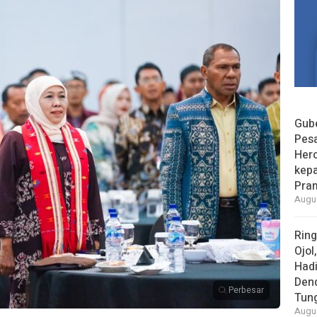
Gube
Pes
Her
kepa
Pra
Augus
Rin
Ojol
Had
Den
Perbesar
Tun
Augus