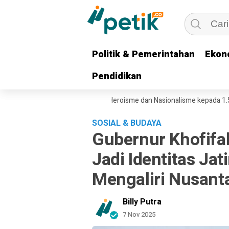
Politik & Pemerintahan
Politik & Pemerintahan
Ekon
Ekon
Pendidikan
Pendidikan
fah Pesankan Semangat Heroisme dan Nasionalisme kepada 1.537 Kont
SOSIAL & BUDAYA
Gubernur Khofif
Jadi Identitas Ja
Mengaliri Nusant
Billy Putra
7 Nov 2025