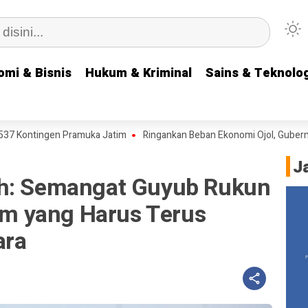
omi & Bisnis
omi & Bisnis
Hukum & Kriminal
Hukum & Kriminal
Sains & Teknolog
Sains & Teknolog
ingen Pramuka Jatim
Ringankan Beban Ekonomi Ojol, Gubernur Khofi
J
ah: Semangat Guyub Rukun
tim yang Harus Terus
ara