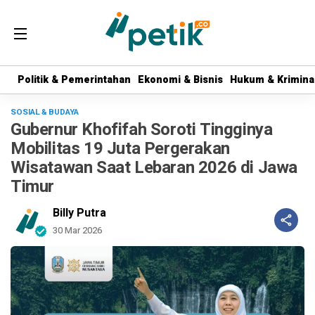
Politik & Pemerintahan
Politik & Pemerintahan
Ekonomi & Bisnis
Ekonomi & Bisnis
Hukum & Krimina
Hukum & Krimina
SOSIAL & BUDAYA
Gubernur Khofifah Soroti Tingginya
Mobilitas 19 Juta Pergerakan
Wisatawan Saat Lebaran 2026 di Jawa
Timur
Billy Putra
30 Mar 2026