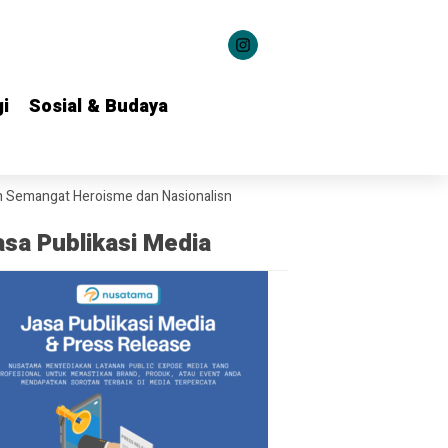
i
i
Sosial & Budaya
Sosial & Budaya
Heroisme dan Nasionalisme kepada 1.537 Kontingen Pramuka Jatim
asa Publikasi Media