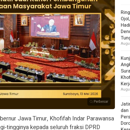
Rin
Ojol
Had
Den
Tun
Augus
Kun
Ang
Sur
Khof
Kerj
Augus
Perbesar
Jat
dan 
Pers
bernur Jawa Timur, Khofifah Indar Parawansa
Dor
gi-tingginya kepada seluruh fraksi DPRD
Kes