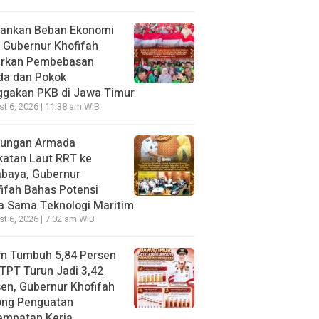
gankan Beban Ekonomi
, Gubernur Khofifah
irkan Pembebasan
da dan Pokok
ggakan PKB di Jawa Timur
t 6, 2026 | 11:38 am WIB
jungan Armada
katan Laut RRT ke
abaya, Gubernur
ifah Bahas Potensi
a Sama Teknologi Maritim
t 6, 2026 | 7:02 am WIB
im Tumbuh 5,84 Persen
TPT Turun Jadi 3,42
en, Gubernur Khofifah
ong Penguatan
empatan Kerja