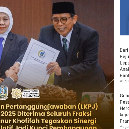
Dari
Peju
Lepa
Ana
Bant
Augus
Gube
Pes
Her
kepa
Pra
Augus