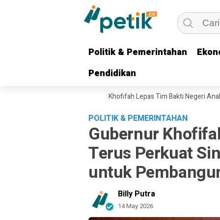
Politik & Pemerintahan
Politik & Pemerintahan
Ekon
Ekon
Pendidikan
Pendidikan
uarga Pejuang, Gubernur Khofifah Lepas Tim Bakti Negeri Anak Bangsa S
POLITIK & PEMERINTAHAN
Gubernur Khofifa
Terus Perkuat Sin
untuk Pembangun
Billy Putra
14 May 2026