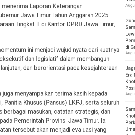
ah menerima Laporan Keterangan
Augus
ubernur Jawa Timur Tahun Anggaran 2025
Gube
raan Tingkat II di Kantor DPRD Jawa Timur,
Sem
Lew
Pem
di G
omentum ini menjadi wujud nyata dari kuatnya
Augus
 eksekutif dan legislatif dalam membangun
elanjutan, dan berorientasi pada kesejahteraan
Jaga
Era 
Khof
Posi
h juga menyampaikan terima kasih kepada
Augus
, Panitia Khusus (Pansus) LKPJ, serta seluruh
Samb
berbagai masukan, catatan strategis, dan
Khof
pada Pemerintah Provinsi Jawa Timur. Ia
Per
tan tersebut akan menjadi evaluasi yang
Umat