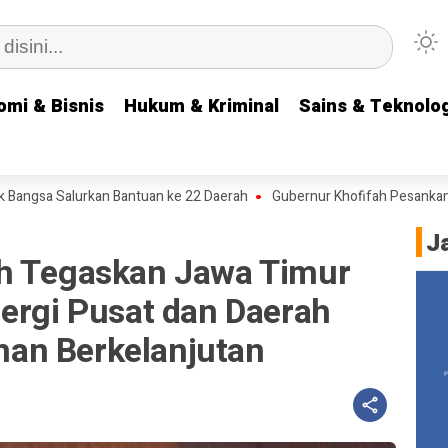
omi & Bisnis
omi & Bisnis
Hukum & Kriminal
Hukum & Kriminal
Sains & Teknolog
Sains & Teknolog
alurkan Bantuan ke 22 Daerah
Gubernur Khofifah Pesankan Semangat 
J
h Tegaskan Jawa Timur
ergi Pusat dan Daerah
an Berkelanjutan