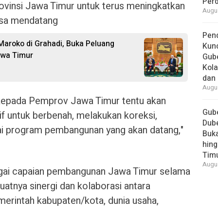
Per
rovinsi Jawa Timur untuk terus meningkatkan
Augus
masa mendatang
Pend
Maroko di Grahadi, Buka Peluang
Kun
awa Timur
Gube
Kola
dan 
Augus
kepada Pemprov Jawa Timur tentu akan
Gube
if untuk berbenah, melakukan koreksi,
Dube
ai program pembangunan yang akan datang,"
Buk
hing
Tim
Augus
gai capaian pembangunan Jawa Timur selama
kuatnya sinergi dan kolaborasi antara
merintah kabupaten/kota, dunia usaha,