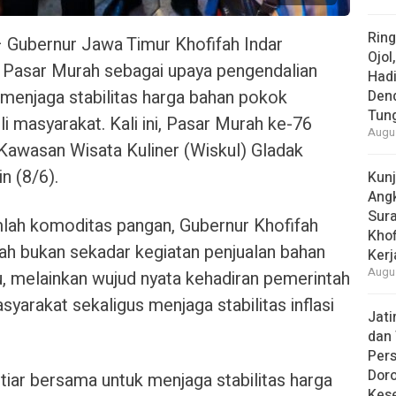
Rin
ubernur Jawa Timur Khofifah Indar
Ojol
Pasar Murah sebagai upaya pengendalian
Had
a menjaga stabilitas harga bahan pokok
Den
Tun
 masyarakat. Kali ini, Pasar Murah ke-76
Augus
 Kawasan Wisata Kuliner (Wiskul) Gladak
n (8/6).
Kun
Ang
Sur
mlah komoditas pangan, Gubernur Khofifah
Khof
 bukan sekadar kegiatan penjualan bahan
Kerj
Augus
, melainkan wujud nyata kehadiran pemerintah
arakat sekaligus menjaga stabilitas inflasi
Jat
dan 
Pers
Dor
tiar bersama untuk menjaga stabilitas harga
Kes