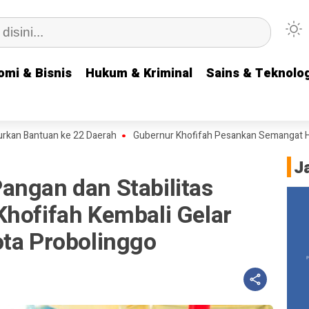
omi & Bisnis
omi & Bisnis
Hukum & Kriminal
Hukum & Kriminal
Sains & Teknolog
Sains & Teknolog
tuan ke 22 Daerah
Gubernur Khofifah Pesankan Semangat Heroisme d
J
angan dan Stabilitas
Khofifah Kembali Gelar
ota Probolinggo