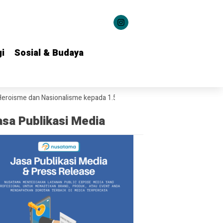
i
i
Sosial & Budaya
Sosial & Budaya
an Nasionalisme kepada 1.537 Kontingen Pramuka Jatim
Ringankan 
asa Publikasi Media