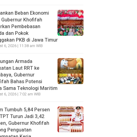
gankan Beban Ekonomi
, Gubernur Khofifah
irkan Pembebasan
da dan Pokok
ggakan PKB di Jawa Timur
t 6, 2026 | 11:38 am WIB
jungan Armada
katan Laut RRT ke
abaya, Gubernur
ifah Bahas Potensi
a Sama Teknologi Maritim
t 6, 2026 | 7:02 am WIB
im Tumbuh 5,84 Persen
TPT Turun Jadi 3,42
en, Gubernur Khofifah
ong Penguatan
empatan Kerja