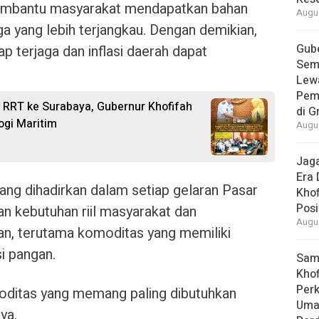
embantu masyarakat mendapatkan bahan
Augus
a yang lebih terjangkau. Dengan demikian,
Gube
p terjaga dan inflasi daerah dapat
Sem
Lew
Pem
RRT ke Surabaya, Gubernur Khofifah
di G
ogi Maritim
Augus
Jaga
Era 
ang dihadirkan dalam setiap gelaran Pasar
Khof
Posi
n kebutuhan riil masyarakat dan
Augus
an, terutama komoditas yang memiliki
si pangan.
Samb
Khof
Per
moditas yang memang paling dibutuhkan
Umat
ya.