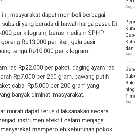
Per
Augus
i ini, masyarakat dapat membeli berbagai
Pend
subsidi yang berada di bawah harga pasar. Di
Kun
4.000 per kilogram, beras medium SPHP
Gube
goreng Rp13.000 per liter, gula pasir
Kola
dan 
pung terigu Rp10.000 per kilogram.
Augus
ayam ras Rp22.000 per paket, daging ayam ras
Gube
erah Rp7.000 per 250 gram, bawang putih
Dube
Buk
aket cabai Rp5.000 per 200 gram yang
hing
yang banyak diminati masyarakat.
Tim
Augus
sar murah dapat terus dilaksanakan secara
menjadi instrumen efektif dalam menjaga
u masyarakat memperoleh kebutuhan pokok