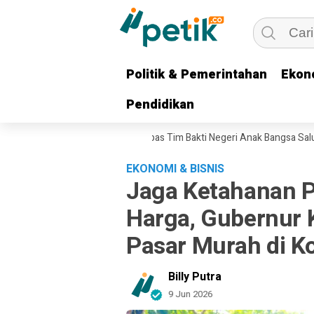
Politik & Pemerintahan
Politik & Pemerintahan
Ekon
Ekon
Pendidikan
Pendidikan
ng, Gubernur Khofifah Lepas Tim Bakti Negeri Anak Bangsa Salurkan Ban
EKONOMI & BISNIS
Jaga Ketahanan P
Harga, Gubernur 
Pasar Murah di K
Billy Putra
9 Jun 2026