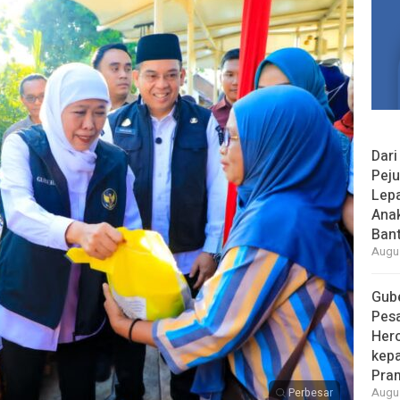
Dari
Peju
Lepa
Ana
Bant
Augus
Gube
Pes
Her
kepa
Pra
Perbesar
Augus