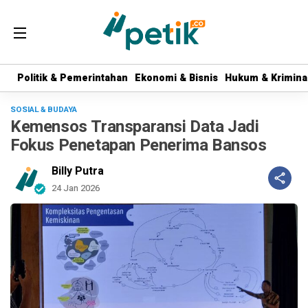
Politik & Pemerintahan
Politik & Pemerintahan
Ekonomi & Bisnis
Ekonomi & Bisnis
Hukum & Krimina
Hukum & Krimina
SOSIAL & BUDAYA
Kemensos Transparansi Data Jadi
Fokus Penetapan Penerima Bansos
Billy Putra
24 Jan 2026