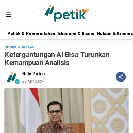
Politik & Pemerintahan
Politik & Pemerintahan
Ekonomi & Bisnis
Ekonomi & Bisnis
Hukum & Krimina
Hukum & Krimina
SOSIAL & BUDAYA
Ketergantungan AI Bisa Turunkan
Kemampuan Analisis
Billy Putra
20 Apr 2026