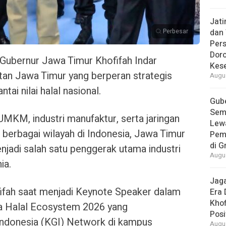
Jat
Perbesar
dan 
Pers
Dor
ubernur Jawa Timur Khofifah Indar
Kes
n Jawa Timur yang berperan strategis
Augus
ai nilai halal nasional.
Gube
Sem
MKM, industri manufaktur, serta jaringan
Lew
 berbagai wilayah di Indonesia, Jawa Timur
Pem
di G
njadi salah satu penggerak utama industri
Augus
ia.
Jaga
ifah saat menjadi Keynote Speaker dalam
Era 
Khof
 Halal Ecosystem 2026 yang
Posi
Indonesia (KGI) Network di kampus
Augus