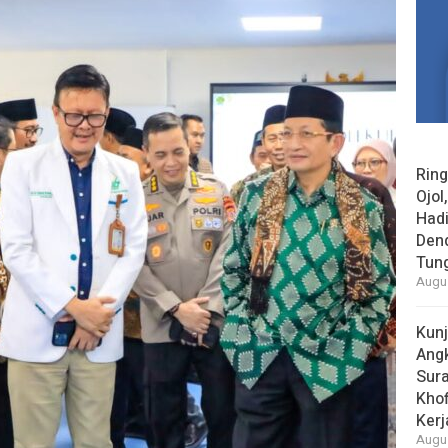
Rin
Ojol
Had
Den
Tun
Augus
Kun
Ang
Sur
Khof
Kerj
Augus