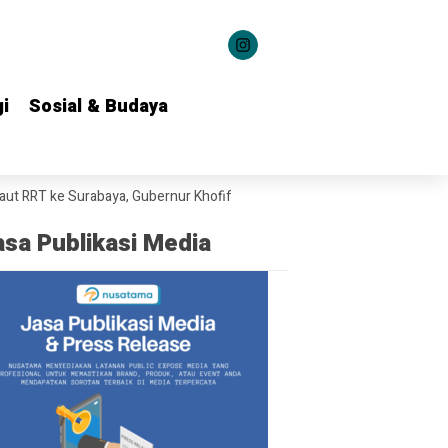
i
i
Sosial & Budaya
Sosial & Budaya
Surabaya, Gubernur Khofifah Bahas Potensi Kerja Sama Teknologi Marit
asa Publikasi Media