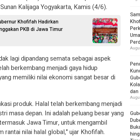
 Sunan Kalijaga Yogyakarta, Kamis (4/6).
Samb
Khof
ubernur Khofifah Hadirkan
Per
nggakan PKB di Jawa Timur
Umat
Per
Augus
tidak lagi dipandang semata sebagai aspek
Pend
telah berkembang menjadi gaya hidup
Kun
yang memiliki nilai ekonomi sangat besar di
Gube
Kola
dan 
Augus
ifikasi produk. Halal telah berkembang menjadi
tri masa depan. Ini adalah peluang besar yang
Gube
Dube
, termasuk Jawa Timur, untuk mengambil
Buk
rantai nilai halal global," ujar Khofifah.
hing