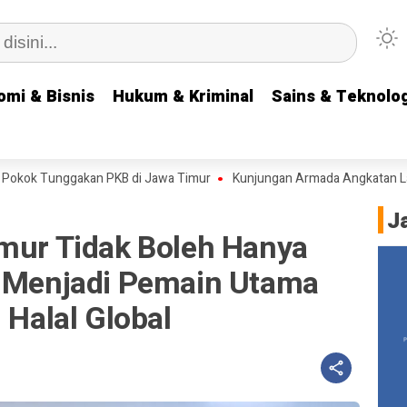
omi & Bisnis
omi & Bisnis
Hukum & Kriminal
Hukum & Kriminal
Sains & Teknolog
Sains & Teknolog
nggakan PKB di Jawa Timur
Kunjungan Armada Angkatan Laut RRT ke 
J
imur Tidak Boleh Hanya
s Menjadi Pemain Utama
 Halal Global