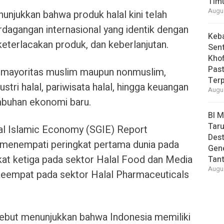
Tim
Augus
nunjukkan bahwa produk halal kini telah
rdagangan internasional yang identik dengan
Keb
 keterlacakan produk, dan keberlanjutan.
Sent
Khof
Past
ik mayoritas muslim maupun nonmuslim,
Ter
ri halal, pariwisata halal, hingga keuangan
Augus
mbuhan ekonomi baru.
BI 
Taru
al Islamic Economy (SGIE) Report
Des
 menempati peringkat pertama dunia pada
Gen
kat ketiga pada sektor Halal Food dan Media
Tan
Augus
 keempat pada sektor Halal Pharmaceuticals
sebut menunjukkan bahwa Indonesia memiliki