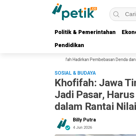
Politik & Pemerintahan
Politik & Pemerintahan
Ekon
Ekon
Pendidikan
Pendidikan
omi Ojol, Gubernur Khofifah Hadirkan Pembebasan Denda dan Pokok Tu
SOSIAL & BUDAYA
Khofifah: Jawa T
Jadi Pasar, Haru
dalam Rantai Nilai
Billy Putra
4 Jun 2026