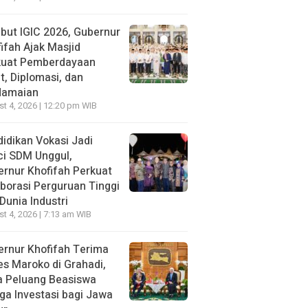
ut IGIC 2026, Gubernur
ifah Ajak Masjid
kuat Pemberdayaan
, Diplomasi, dan
damaian
t 4, 2026 | 12:20 pm WIB
idikan Vokasi Jadi
ci SDM Unggul,
rnur Khofifah Perkuat
borasi Perguruan Tinggi
Dunia Industri
t 4, 2026 | 7:13 am WIB
rnur Khofifah Terima
s Maroko di Grahadi,
a Peluang Beasiswa
ga Investasi bagi Jawa