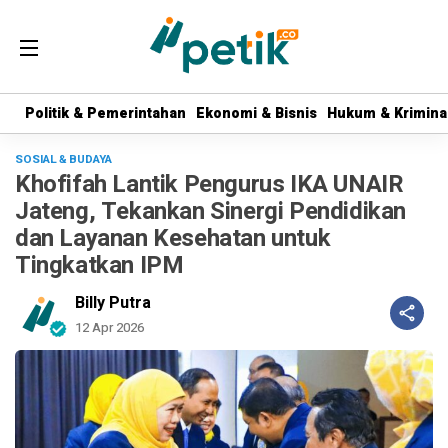
Politik & Pemerintahan
Politik & Pemerintahan
Ekonomi & Bisnis
Ekonomi & Bisnis
Hukum & Krimina
Hukum & Krimina
SOSIAL & BUDAYA
Khofifah Lantik Pengurus IKA UNAIR
Jateng, Tekankan Sinergi Pendidikan
dan Layanan Kesehatan untuk
Tingkatkan IPM
Billy Putra
12 Apr 2026