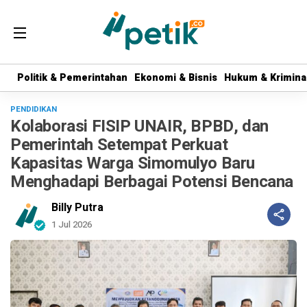
Politik & Pemerintahan
Politik & Pemerintahan
Ekonomi & Bisnis
Ekonomi & Bisnis
Hukum & Krimina
Hukum & Krimina
PENDIDIKAN
Kolaborasi FISIP UNAIR, BPBD, dan
Pemerintah Setempat Perkuat
Kapasitas Warga Simomulyo Baru
Menghadapi Berbagai Potensi Bencana
Billy Putra
1 Jul 2026