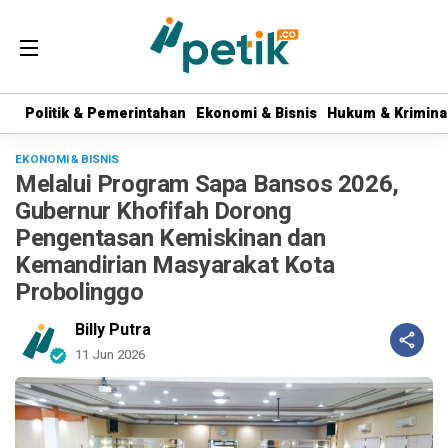
Politik & Pemerintahan
Politik & Pemerintahan
Ekonomi & Bisnis
Ekonomi & Bisnis
Hukum & Krimina
Hukum & Krimina
EKONOMI & BISNIS
Melalui Program Sapa Bansos 2026,
Gubernur Khofifah Dorong
Pengentasan Kemiskinan dan
Kemandirian Masyarakat Kota
Probolinggo
Billy Putra
11 Jun 2026