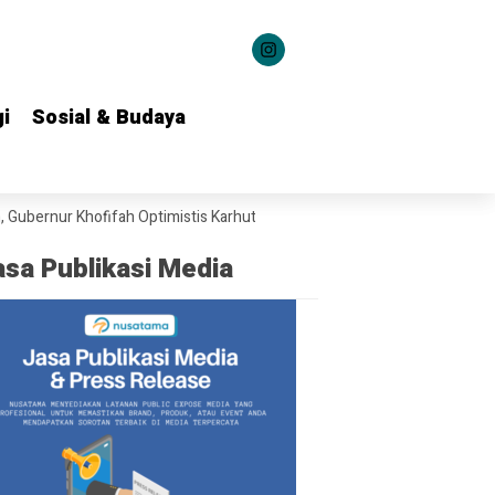
i
i
Sosial & Budaya
Sosial & Budaya
nur Khofifah Optimistis Karhutla Bromo Segera Dipadamkan
Dari Grah
asa Publikasi Media