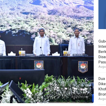
Gube
Inte
Berk
Dis
Pas
Augus
Dua 
Dike
Khof
Bro
Perbesar
Augus