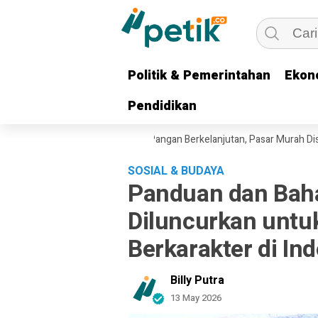
Politik & Pemerintahan
Politik & Pemerintahan
Ekon
Ekon
Pendidikan
Pendidikan
 Pastikan Intervensi Harga Pangan Berkelanjutan, Pasar Murah Disambut
SOSIAL & BUDAYA
Panduan dan Baha
Diluncurkan untu
Berkarakter di In
Billy Putra
13 May 2026