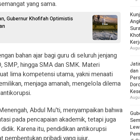
 semangat yang sama.
Kun
n, Gubernur Khofifah Optimistis
Ang
an
Sur
Khof
Kerj
Augus
ngan bahan ajar bagi guru di seluruh jenjang
SD, SMP, hingga SMA dan SMK. Materi
Jat
dan 
muat lima kompetensi utama, yakni menaati
Pers
milikan, menjaga amanah, mengelola dilema
Dor
Kes
antikorupsi.
Augus
 Menengah, Abdul Mu'ti, menyampaikan bahwa
Gube
ntasi pada pencapaian akademik, tetapi juga
Sem
Lew
idik. Karena itu, pendidikan antikorupsi
Pem
pembentukan pribadi yang jujur,