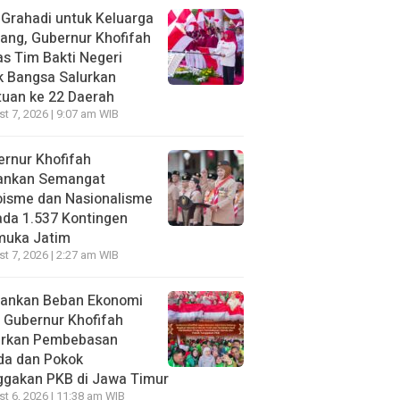
 Grahadi untuk Keluarga
ang, Gubernur Khofifah
s Tim Bakti Negeri
k Bangsa Salurkan
uan ke 22 Daerah
t 7, 2026 | 9:07 am WIB
rnur Khofifah
ankan Semangat
oisme dan Nasionalisme
da 1.537 Kontingen
muka Jatim
t 7, 2026 | 2:27 am WIB
gankan Beban Ekonomi
, Gubernur Khofifah
irkan Pembebasan
da dan Pokok
ggakan PKB di Jawa Timur
t 6, 2026 | 11:38 am WIB