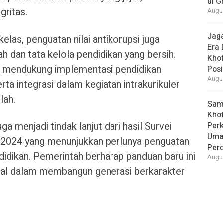
di G
gritas.
Augus
Jaga
kelas, penguatan nilai antikorupsi juga
Era 
h dan tata kelola pendidikan yang bersih.
Khof
a mendukung implementasi pendidikan
Posi
Augus
erta integrasi dalam kegiatan intrakurikuler
lah.
Samb
Khof
a menjadi tindak lanjut dari hasil Survei
Per
Umat
an 2024 yang menunjukkan perlunya penguatan
Per
ndidikan. Pemerintah berharap panduan baru ini
Augus
al dalam membangun generasi berkarakter