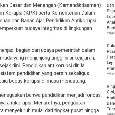
dikan Dasar dan Menengah (Kemendikdasmen)
Dari
Peju
n Korupsi (KPK) serta Kementerian Dalam
Lepa
uan dan Bahan Ajar Pendidikan Antikorupsi
Ana
mperkuat budaya integritas di lingkungan
Bant
Augus
Gube
enjadi bagian dari upaya pemerintah dalam
Pes
da yang menjunjung tinggi nilai kejujuran,
Her
kepa
ejak dini. Pendidikan antikorupsi dinilai
Pra
sistem pendidikan yang bersih sekaligus
Augus
sia bebas korupsi di masa mendatang.
Rin
Ojol
menegaskan bahwa pendidikan menjadi fondasi
Had
 antikorupsi. Menurutnya, penguatan
Den
Tun
ra menyeluruh mulai dari tingkat pusat hingga
Augus