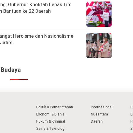
ang, Gubernur Khofifah Lepas Tim
an Bantuan ke 22 Daerah
angat Heroisme dan Nasionalisme
 Jatim
& Budaya
Politik & Pemerintahan
Internasional
P
Ekonomi & Bisnis
Nusantara
E
Hukum & Kriminal
Daerah
H
Sains & Teknologi
S