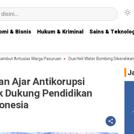
omi & Bisnis
omi & Bisnis
Hukum & Kriminal
Hukum & Kriminal
Sains & Teknolog
Sains & Teknolog
 Antusias Warga Pasuruan
Dua Heli Water Bombing Dikerahkan, Guber
J
n Ajar Antikorupsi
k Dukung Pendidikan
donesia