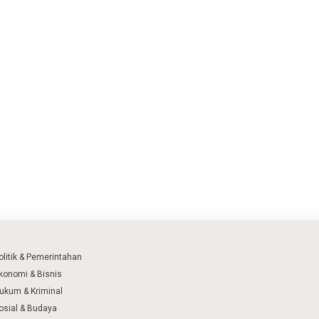
olitik & Pemerintahan
konomi & Bisnis
ukum & Kriminal
osial & Budaya