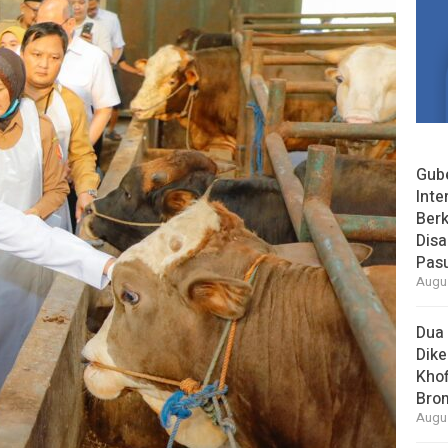
Gube
Inte
Berk
Dis
Pas
Augus
Dua 
Dike
Khof
Bro
Augus