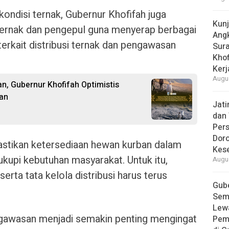
ondisi ternak, Gubernur Khofifah juga
Kun
ternak dan pengepul guna menyerap berbagai
Ang
terkait distribusi ternak dan pengawasan
Sur
Khof
Kerj
Augus
n, Gubernur Khofifah Optimistis
an
Jat
dan 
Pers
Dor
stikan ketersediaan hewan kurban dalam
Kes
kupi kebutuhan masyarakat. Untuk itu,
Augus
ta tata kelola distribusi harus terus
Gube
Sem
Lew
ngawasan menjadi semakin penting mengingat
Pem