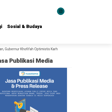
i
i
Sosial & Budaya
Sosial & Budaya
ur Khofifah Optimistis Karhutla Bromo Segera Dipadamkan
Dari Graha
asa Publikasi Media