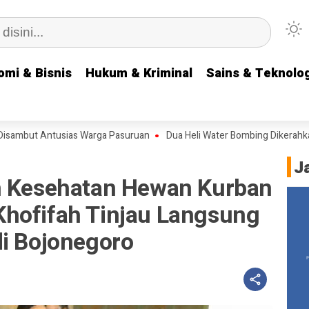
omi & Bisnis
omi & Bisnis
Hukum & Kriminal
Hukum & Kriminal
Sains & Teknolog
Sains & Teknolog
 Antusias Warga Pasuruan
Dua Heli Water Bombing Dikerahkan, Gubern
J
n Kesehatan Hewan Kurban
hofifah Tinjau Langsung
di Bojonegoro