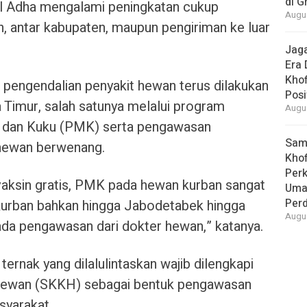
di G
dul Adha mengalami peningkatan cukup
Augus
an, antar kabupaten, maupun pengiriman ke luar
Jaga
Era 
Khof
 pengendalian penyakit hewan terus dilakukan
Posi
 Timur, salah satunya melalui program
Augus
ut dan Kuku (PMK) serta pengawasan
Samb
 hewan berwenang.
Khof
Per
vaksin gratis, PMK pada hewan kurban sangat
Umat
Per
kurban bahkan hingga Jabodetabek hingga
Augus
ada pengawasan dari dokter hewan,” katanya.
ernak yang dilalulintaskan wajib dilengkapi
Hewan (SKKH) sebagai bentuk pengawasan
syarakat.