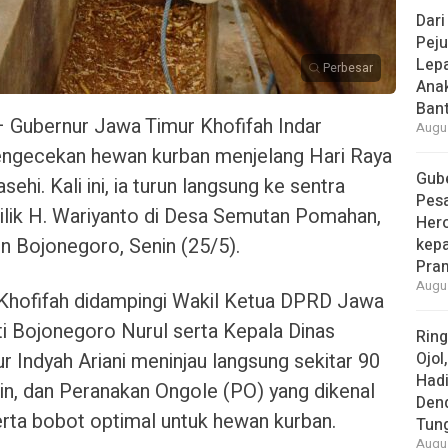
Dari
Peju
Lepa
Perbesar
Ana
Bant
ubernur Jawa Timur Khofifah Indar
Augus
ngecekan hewan kurban menjelang Hari Raya
Gube
ehi. Kali ini, ia turun langsung ke sentra
Pes
ilik H. Wariyanto di Desa Semutan Pomahan,
Her
 Bojonegoro, Senin (25/5).
kepa
Pra
Augus
 Khofifah didampingi Wakil Ketua DPRD Jawa
ti Bojonegoro Nurul serta Kepala Dinas
Rin
 Indyah Ariani meninjau langsung sekitar 90
Ojol
Had
sin, dan Peranakan Ongole (PO) yang dikenal
Den
serta bobot optimal untuk hewan kurban.
Tun
Augus