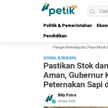
Politik & Pemerintahan
Politik & Pemerintahan
Ekon
Ekon
Pendidikan
Pendidikan
Pastikan Intervensi Harga Pangan Berkelanjutan, Pasar Murah Disambut
SOSIAL & BUDAYA
Pastikan Stok da
Aman, Gubernur K
Peternakan Sapi 
Billy Putra
26 May 2026