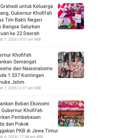
 Grahadi untuk Keluarga
ang, Gubernur Khofifah
s Tim Bakti Negeri
k Bangsa Salurkan
uan ke 22 Daerah
t 7, 2026 | 9:07 am WIB
rnur Khofifah
ankan Semangat
oisme dan Nasionalisme
da 1.537 Kontingen
muka Jatim
t 7, 2026 | 2:27 am WIB
gankan Beban Ekonomi
, Gubernur Khofifah
irkan Pembebasan
da dan Pokok
ggakan PKB di Jawa Timur
t 6, 2026 | 11:38 am WIB