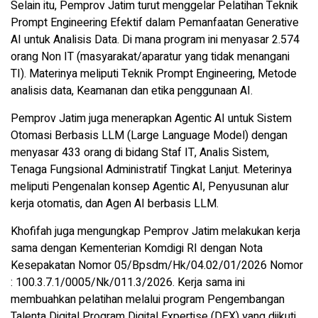
Selain itu, Pemprov Jatim turut menggelar Pelatihan Teknik
Prompt Engineering Efektif dalam Pemanfaatan Generative
AI untuk Analisis Data. Di mana program ini menyasar 2.574
orang Non IT (masyarakat/aparatur yang tidak menangani
TI). Materinya meliputi Teknik Prompt Engineering, Metode
analisis data, Keamanan dan etika penggunaan AI.
Pemprov Jatim juga menerapkan Agentic AI untuk Sistem
Otomasi Berbasis LLM (Large Language Model) dengan
menyasar 433 orang di bidang Staf IT, Analis Sistem,
Tenaga Fungsional Administratif Tingkat Lanjut. Meterinya
meliputi Pengenalan konsep Agentic AI, Penyusunan alur
kerja otomatis, dan Agen AI berbasis LLM.
Khofifah juga mengungkap Pemprov Jatim melakukan kerja
sama dengan Kementerian Komdigi RI dengan Nota
Kesepakatan Nomor 05/Bpsdm/Hk/04.02/01/2026 Nomor
: 100.3.7.1/0005/Nk/011.3/2026. Kerja sama ini
membuahkan pelatihan melalui program Pengembangan
Talenta Digital Program Digital Expertise (DEX) yang diikuti