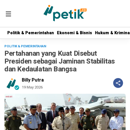
Politik & Pemerintahan
Politik & Pemerintahan
Ekonomi & Bisnis
Ekonomi & Bisnis
Hukum & Krimina
Hukum & Krimina
POLITIK & PEMERINTAHAN
Pertahanan yang Kuat Disebut
Presiden sebagai Jaminan Stabilitas
dan Kedaulatan Bangsa
Billy Putra
19 May 2026