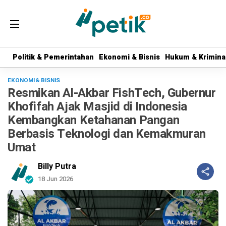
Politik & Pemerintahan
Politik & Pemerintahan
Ekonomi & Bisnis
Ekonomi & Bisnis
Hukum & Krimina
Hukum & Krimina
EKONOMI & BISNIS
Resmikan Al-Akbar FishTech, Gubernur
Khofifah Ajak Masjid di Indonesia
Kembangkan Ketahanan Pangan
Berbasis Teknologi dan Kemakmuran
Umat
Billy Putra
18 Jun 2026