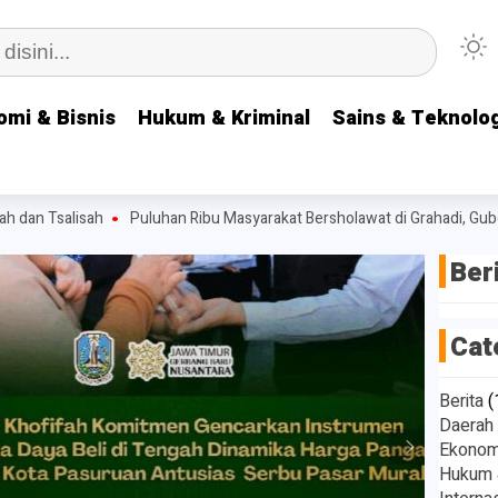
omi & Bisnis
omi & Bisnis
Hukum & Kriminal
Hukum & Kriminal
Sains & Teknolog
Sains & Teknolog
n Tsalisah
Puluhan Ribu Masyarakat Bersholawat di Grahadi, Gubernur
Ber
Cat
Berita
(
Daerah
Ekonomi
Hukum &