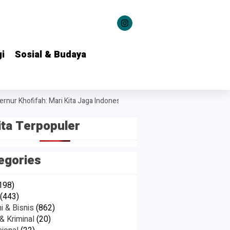
i
i
Sosial & Budaya
Sosial & Budaya
 Khofifah: Mari Kita Jaga Indonesia dan Kuatkan Persatuan
Gebyar Se
ita Terpopuler
egories
198)
(443)
 & Bisnis
(862)
 Kriminal
(20)