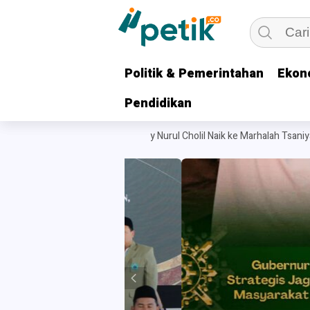
Politik & Pemerintahan
Politik & Pemerintahan
Ekon
Ekon
Pendidikan
Pendidikan
ur Khofifah Dorong Ma’had Aly Nurul Cholil Naik ke Marhalah Tsaniyah da