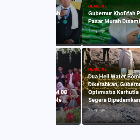
HEADLINE
k ke Marhalah
Gubernur Khofifah Pastikan I
Pasar Murah Disambut Antus
1 day ago
HEADLINE
Dua Heli Water Bombing
di Puncak
Dikerahkan, Gubernur Khofifa
hasiswa KPM 08
Optimistis Karhutla Bromo
a Pandanblole
Segera Dipadamkan
1 day ago