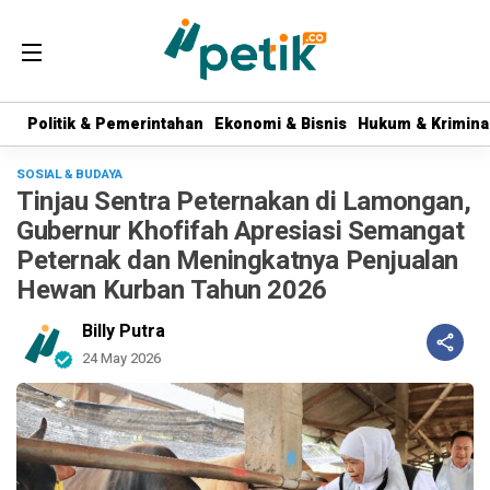
Politik & Pemerintahan
Politik & Pemerintahan
Ekonomi & Bisnis
Ekonomi & Bisnis
Hukum & Krimina
Hukum & Krimina
SOSIAL & BUDAYA
Tinjau Sentra Peternakan di Lamongan,
Gubernur Khofifah Apresiasi Semangat
Peternak dan Meningkatnya Penjualan
Hewan Kurban Tahun 2026
Billy Putra
24 May 2026