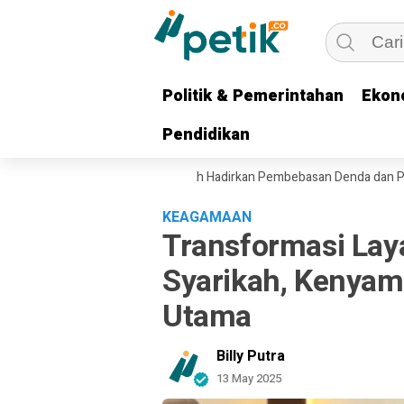
Politik & Pemerintahan
Politik & Pemerintahan
Ekon
Ekon
Pendidikan
Pendidikan
omi Ojol, Gubernur Khofifah Hadirkan Pembebasan Denda dan Pokok Tu
KEAGAMAAN
Transformasi Lay
Syarikah, Kenya
Utama
Billy Putra
13 May 2025