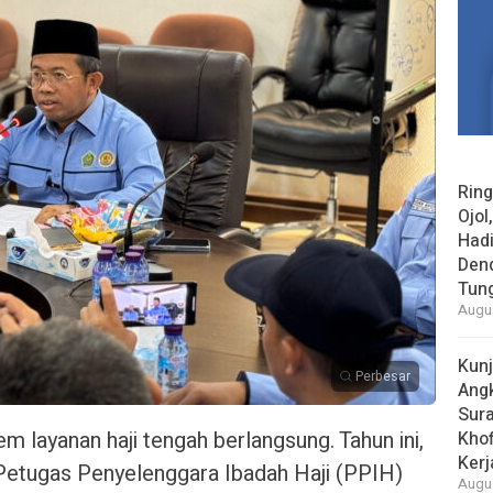
Rin
Ojol
Had
Den
Tun
Augus
Kun
Perbesar
Ang
Sur
m layanan haji tengah berlangsung. Tahun ini,
Khof
Kerj
Petugas Penyelenggara Ibadah Haji (PPIH)
Augus