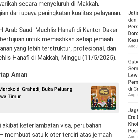
arikah secara menyeluruh di Makkah.
ian dari upaya peningkatan kualitas pelayanan.
Jat
dan 
Pers
H Arab Saudi Muchlis Hanafi di Kantor Daker
Dor
 bertujuan untuk memastikan setiap jemaah
Kes
Augus
nan yang lebih terstruktur, profesional, dan
chlis Hanafi di Makkah, Minggu (11/5/2025).
Gube
Sem
etap Aman
Lew
Pem
di G
Maroko di Grahadi, Buka Peluang
Augus
awa Timur
Jaga
Era 
Khof
 akibat keterlambatan visa, perubahan
Posi
 — membuat satu kloter terdiri atas jemaah
Augus