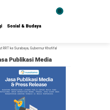
i
i
Sosial & Budaya
Sosial & Budaya
Surabaya, Gubernur Khofifah Bahas Potensi Kerja Sama Teknologi Marit
asa Publikasi Media