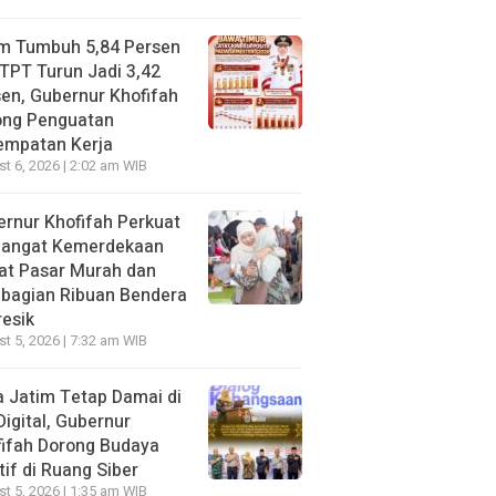
im Tumbuh 5,84 Persen
TPT Turun Jadi 3,42
en, Gubernur Khofifah
ong Penguatan
empatan Kerja
t 6, 2026 | 2:02 am WIB
rnur Khofifah Perkuat
angat Kemerdekaan
at Pasar Murah dan
bagian Ribuan Bendera
resik
t 5, 2026 | 7:32 am WIB
 Jatim Tetap Damai di
Digital, Gubernur
ifah Dorong Budaya
tif di Ruang Siber
t 5, 2026 | 1:35 am WIB