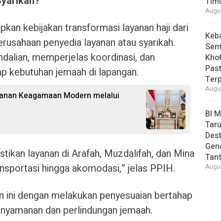
yarikah?
Tim
Augus
kan kebijakan transformasi layanan haji dari
Keb
erusahaan penyedia layanan atau syarikah.
Sent
alian, memperjelas koordinasi, dan
Khof
Past
 kebutuhan jemaah di lapangan.
Ter
Augus
ayanan Keagamaan Modern melalui
BI 
Taru
Des
Gen
tikan layanan di Arafah, Muzdalifah, dan Mina
Tan
transportasi hingga akomodasi,” jelas PPIH.
Augus
n ini dengan melakukan penyesuaian bertahap
enyamanan dan perlindungan jemaah.