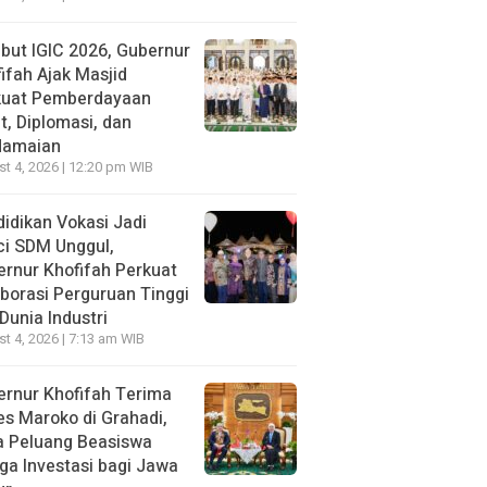
ut IGIC 2026, Gubernur
ifah Ajak Masjid
kuat Pemberdayaan
, Diplomasi, dan
damaian
t 4, 2026 | 12:20 pm WIB
idikan Vokasi Jadi
ci SDM Unggul,
rnur Khofifah Perkuat
borasi Perguruan Tinggi
Dunia Industri
t 4, 2026 | 7:13 am WIB
rnur Khofifah Terima
s Maroko di Grahadi,
a Peluang Beasiswa
ga Investasi bagi Jawa