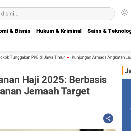
omi & Bisnis
omi & Bisnis
Hukum & Kriminal
Hukum & Kriminal
Sains & Teknolog
Sains & Teknolog
nggakan PKB di Jawa Timur
Kunjungan Armada Angkatan Laut RRT ke 
J
anan Haji 2025: Berbasis
manan Jemaah Target