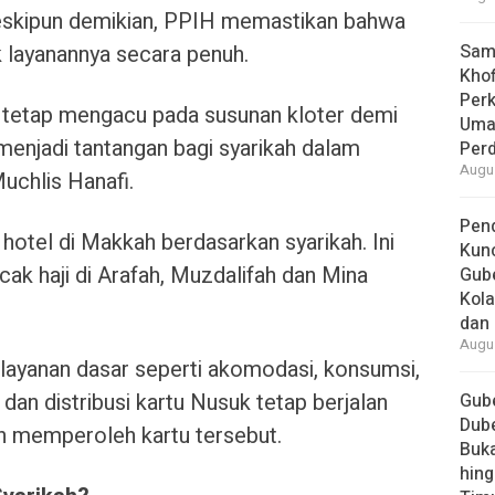
. Meskipun demikian, PPIH memastikan bahwa
 layanannya secara penuh.
Samb
Khof
Per
 tetap mengacu pada susunan kloter demi
Umat
menjadi tantangan bagi syarikah dalam
Per
Augus
uchlis Hanafi.
Pend
otel di Makkah berdasarkan syarikah. Ini
Kun
cak haji di Arafah, Muzdalifah dan Mina
Gube
Kola
dan 
Augus
 layanan dasar seperti akomodasi, konsumsi,
 dan distribusi kartu Nusuk tetap berjalan
Gube
Dube
ah memperoleh kartu tersebut.
Buk
hing