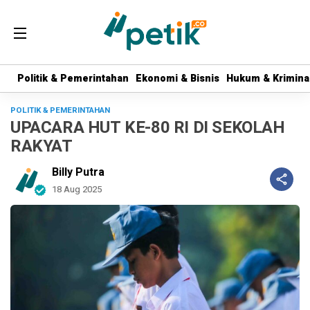
Politik & Pemerintahan
Politik & Pemerintahan
Ekonomi & Bisnis
Ekonomi & Bisnis
Hukum & Krimina
Hukum & Krimina
POLITIK & PEMERINTAHAN
UPACARA HUT KE-80 RI DI SEKOLAH
RAKYAT
Billy Putra
18 Aug 2025