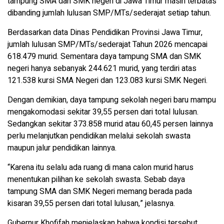
tampung SMA dan SMK negeri di Jawa Timur masih terbatas
dibanding jumlah lulusan SMP/MTs/sederajat setiap tahun.
Berdasarkan data Dinas Pendidikan Provinsi Jawa Timur,
jumlah lulusan SMP/MTs/sederajat Tahun 2026 mencapai
618.479 murid. Sementara daya tampung SMA dan SMK
negeri hanya sebanyak 244.621 murid, yang terdiri atas
121.538 kursi SMA Negeri dan 123.083 kursi SMK Negeri.
Dengan demikian, daya tampung sekolah negeri baru mampu
mengakomodasi sekitar 39,55 persen dari total lulusan.
Sedangkan sekitar 373.858 murid atau 60,45 persen lainnya
perlu melanjutkan pendidikan melalui sekolah swasta
maupun jalur pendidikan lainnya.
“Karena itu selalu ada ruang di mana calon murid harus
menentukan pilihan ke sekolah swasta. Sebab daya
tampung SMA dan SMK Negeri memang berada pada
kisaran 39,55 persen dari total lulusan,” jelasnya.
Gubernur Khofifah menjelaskan bahwa kondisi tersebut