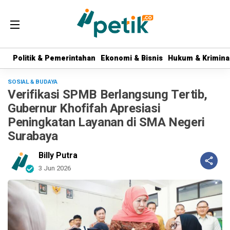
Politik & Pemerintahan
Politik & Pemerintahan
Ekonomi & Bisnis
Ekonomi & Bisnis
Hukum & Krimina
Hukum & Krimina
SOSIAL & BUDAYA
Verifikasi SPMB Berlangsung Tertib,
Gubernur Khofifah Apresiasi
Peningkatan Layanan di SMA Negeri
Surabaya
Billy Putra
3 Jun 2026