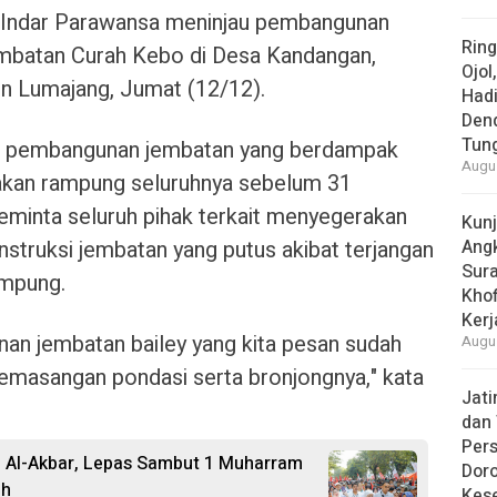
 Indar Parawansa meninjau pembangunan
Rin
mbatan Curah Kebo di Desa Kandangan,
Ojol
n Lumajang, Jumat (12/12).
Had
Den
Tun
n pembangunan jembatan yang berdampak
Augus
 akan rampung seluruhnya sebelum 31
eminta seluruh pihak terkait menyegerakan
Kun
struksi jembatan yang putus akibat terjangan
Ang
Sur
ampung.
Khof
Kerj
an jembatan bailey yang kita pesan sudah
Augus
pemasangan pondasi serta bronjongnya," kata
Jat
dan 
Pers
d Al-Akbar, Lepas Sambut 1 Muharram
Dor
ah
Kes