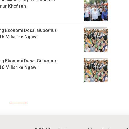
 Al-Akbar, Lepas Sambut 1
ur Khofifah
ng Ekonomi Desa, Gubernur
6 Miliar ke Ngawi
ng Ekonomi Desa, Gubernur
6 Miliar ke Ngawi