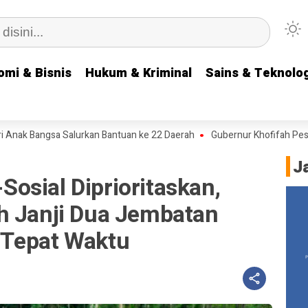
omi & Bisnis
omi & Bisnis
Hukum & Kriminal
Hukum & Kriminal
Sains & Teknolog
Sains & Teknolog
Bangsa Salurkan Bantuan ke 22 Daerah
Gubernur Khofifah Pesankan S
J
osial Diprioritaskan,
h Janji Dua Jembatan
 Tepat Waktu