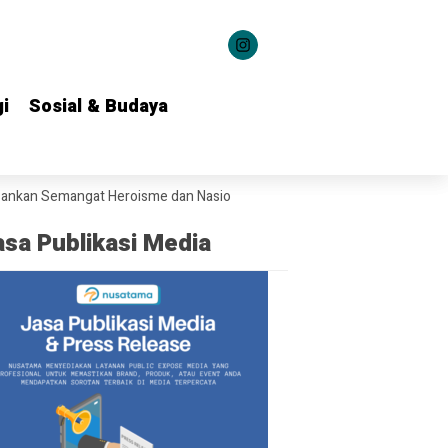
i
i
Sosial & Budaya
Sosial & Budaya
emangat Heroisme dan Nasionalisme kepada 1.537 Kontingen Pramuka J
asa Publikasi Media