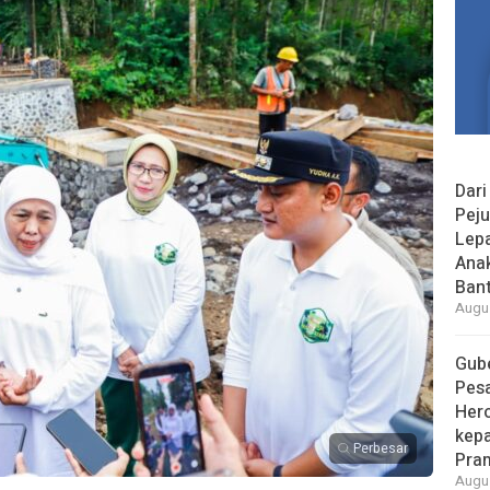
Dari
Peju
Lepa
Ana
Bant
Augus
Gube
Pes
Her
kepa
Perbesar
Pra
Augus