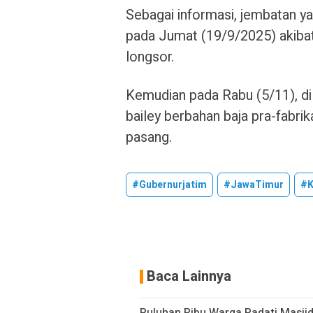
Sebagai informasi, jembatan 
pada Jumat (19/9/2025) akibat 
longsor.
Kemudian pada Rabu (5/11), d
bailey berbahan baja pra-fabrik
pasang.
#gubernurjatim
#jawaTimur
#K
Baca Lainnya