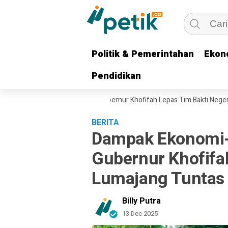
Politik & Pemerintahan
Politik & Pemerintahan
Ekon
Ekon
Pendidikan
Pendidikan
untuk Keluarga Pejuang, Gubernur Khofifah Lepas Tim Bakti Negeri Anak 
BERITA
Dampak Ekonomi-S
Gubernur Khofifa
Lumajang Tuntas
Billy Putra
13 Dec 2025