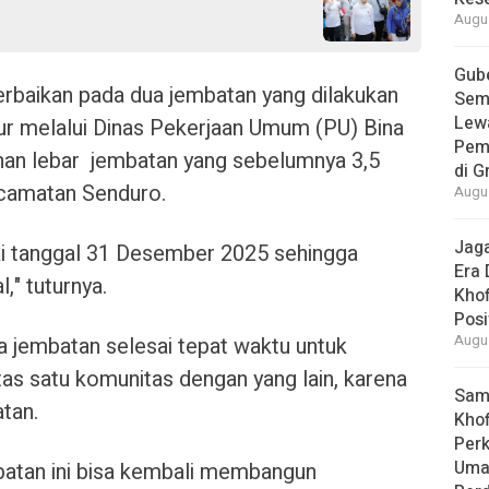
Augus
Gube
perbaikan pada dua jembatan yang dilakukan
Sem
Lew
ur melalui Dinas Pekerjaan Umum (PU) Bina
Pem
an lebar jembatan yang sebelumnya 3,5
di G
ecamatan Senduro.
Augus
Jaga
i tanggal 31 Desember 2025 sehingga
Era 
," tuturnya.
Khof
Posi
a jembatan selesai tepat waktu untuk
Augus
s satu komunitas dengan yang lain, karena
Samb
atan.
Khof
Per
Umat
atan ini bisa kembali membangun