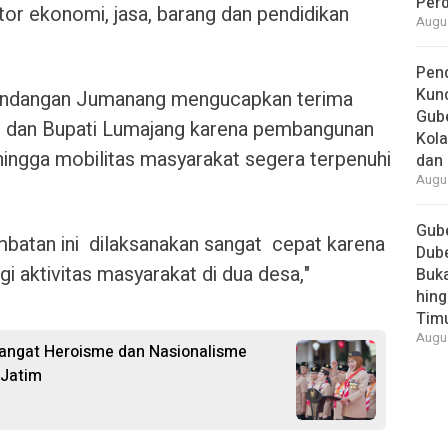
Per
tor ekonomi, jasa, barang dan pendidikan
Augus
Pend
Kun
Kandangan Jumanang mengucapkan terima
Gube
ah dan Bupati Lumajang karena pembangunan
Kola
hingga mobilitas masyarakat segera terpenuhi
dan 
Augus
Gube
batan ini dilaksanakan sangat cepat karena
Dube
 aktivitas masyarakat di dua desa,"
Buk
hing
Tim
Augus
angat Heroisme dan Nasionalisme
 Jatim