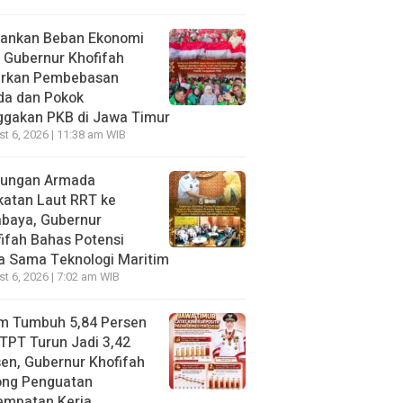
gankan Beban Ekonomi
, Gubernur Khofifah
irkan Pembebasan
da dan Pokok
ggakan PKB di Jawa Timur
t 6, 2026 | 11:38 am WIB
jungan Armada
katan Laut RRT ke
abaya, Gubernur
ifah Bahas Potensi
a Sama Teknologi Maritim
t 6, 2026 | 7:02 am WIB
im Tumbuh 5,84 Persen
TPT Turun Jadi 3,42
en, Gubernur Khofifah
ong Penguatan
empatan Kerja