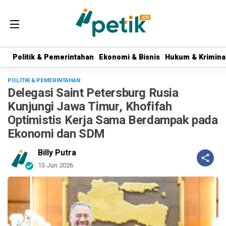
Politik & Pemerintahan
Politik & Pemerintahan
Ekonomi & Bisnis
Ekonomi & Bisnis
Hukum & Krimina
Hukum & Krimina
POLITIK & PEMERINTAHAN
Delegasi Saint Petersburg Rusia
Kunjungi Jawa Timur, Khofifah
Optimistis Kerja Sama Berdampak pada
Ekonomi dan SDM
Billy Putra
13 Jun 2026