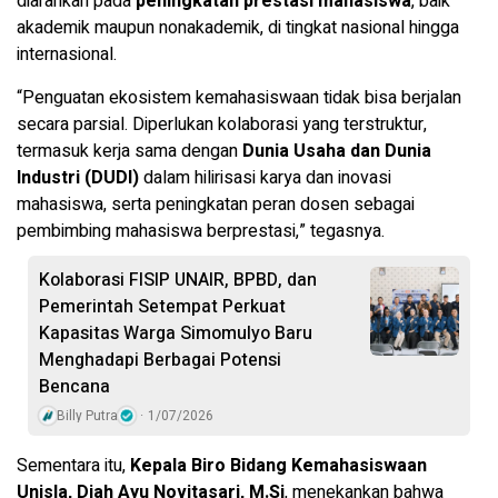
diarahkan pada
peningkatan prestasi mahasiswa
, baik
akademik maupun nonakademik, di tingkat nasional hingga
internasional.
“Penguatan ekosistem kemahasiswaan tidak bisa berjalan
secara parsial. Diperlukan kolaborasi yang terstruktur,
termasuk kerja sama dengan
Dunia Usaha dan Dunia
Industri (DUDI)
dalam hilirisasi karya dan inovasi
mahasiswa, serta peningkatan peran dosen sebagai
pembimbing mahasiswa berprestasi,” tegasnya.
Kolaborasi FISIP UNAIR, BPBD, dan
Pemerintah Setempat Perkuat
Kapasitas Warga Simomulyo Baru
Menghadapi Berbagai Potensi
Bencana
Billy Putra
1/07/2026
Sementara itu,
Kepala Biro Bidang Kemahasiswaan
Unisla, Diah Ayu Novitasari, M.Si
, menekankan bahwa