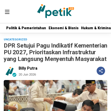
Politik & Pemerintahan
Politik & Pemerintahan
Ekonomi & Bisnis
Ekonomi & Bisnis
Hukum & Krimina
Hukum & Krimina
UNCATEGORIZED
DPR Setujui Pagu Indikatif Kementerian
PU 2027, Prioritaskan Infrastruktur
yang Langsung Menyentuh Masyarakat
Billy Putra
20 Jun 2026