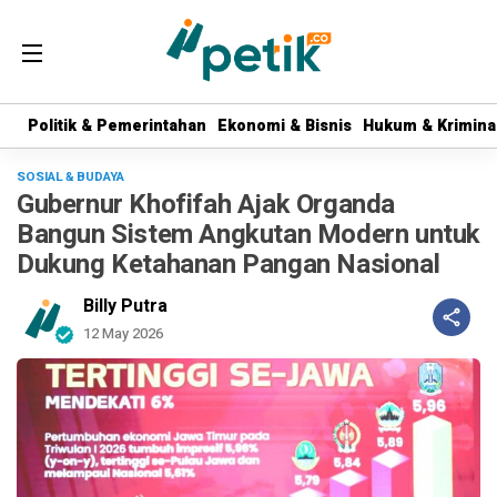
Politik & Pemerintahan
Politik & Pemerintahan
Ekonomi & Bisnis
Ekonomi & Bisnis
Hukum & Krimina
Hukum & Krimina
SOSIAL & BUDAYA
Gubernur Khofifah Ajak Organda
Bangun Sistem Angkutan Modern untuk
Dukung Ketahanan Pangan Nasional
Billy Putra
12 May 2026