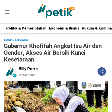
Politik & Pemerintahan
Politik & Pemerintahan
Ekonomi & Bisnis
Ekonomi & Bisnis
Hukum & Krimina
Hukum & Krimina
SOSIAL & BUDAYA
Gubernur Khofifah Angkat Isu Air dan
Gender, Akses Air Bersih Kunci
Kesetaraan
Billy Putra
23 Mar 2026