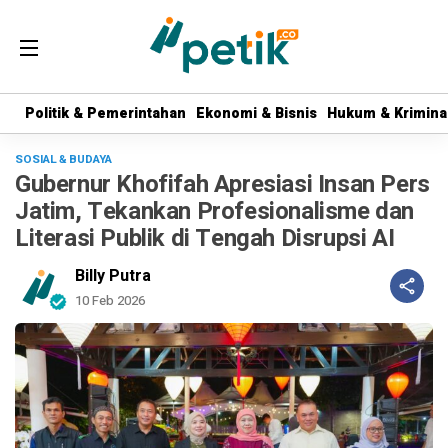
Politik & Pemerintahan
Politik & Pemerintahan
Ekonomi & Bisnis
Ekonomi & Bisnis
Hukum & Krimina
Hukum & Krimina
SOSIAL & BUDAYA
Gubernur Khofifah Apresiasi Insan Pers
Jatim, Tekankan Profesionalisme dan
Literasi Publik di Tengah Disrupsi AI
Billy Putra
10 Feb 2026