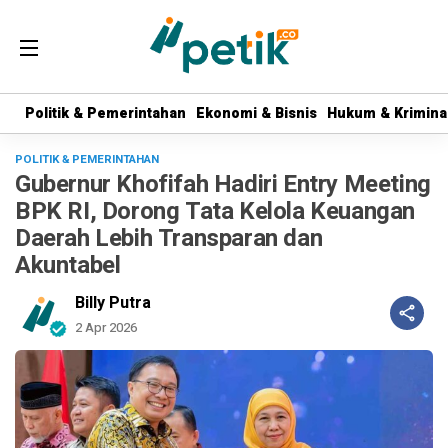
Politik & Pemerintahan
Politik & Pemerintahan
Ekonomi & Bisnis
Ekonomi & Bisnis
Hukum & Krimina
Hukum & Krimina
POLITIK & PEMERINTAHAN
Gubernur Khofifah Hadiri Entry Meeting
BPK RI, Dorong Tata Kelola Keuangan
Daerah Lebih Transparan dan
Akuntabel
Billy Putra
2 Apr 2026