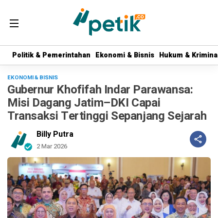
Politik & Pemerintahan
Politik & Pemerintahan
Ekonomi & Bisnis
Ekonomi & Bisnis
Hukum & Krimina
Hukum & Krimina
EKONOMI & BISNIS
Gubernur Khofifah Indar Parawansa:
Misi Dagang Jatim–DKI Capai
Transaksi Tertinggi Sepanjang Sejarah
Billy Putra
2 Mar 2026