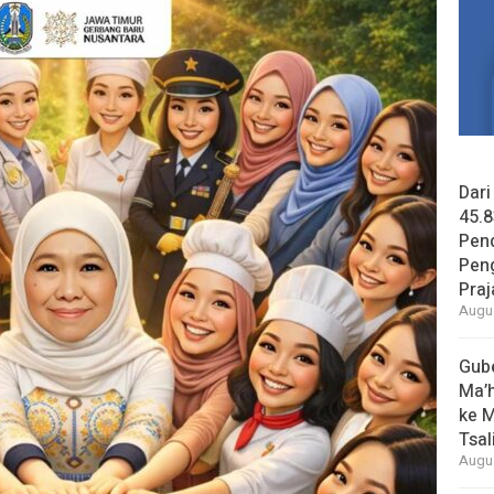
Dari
45.8
Pend
Pen
Praj
Augus
Gube
Ma’h
ke M
Tsal
Augus