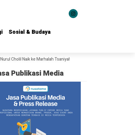
i
i
Sosial & Budaya
Sosial & Budaya
 Naik ke Marhalah Tsaniyah dan Tsalisah
Puluhan Ribu Masyarakat Bers
asa Publikasi Media