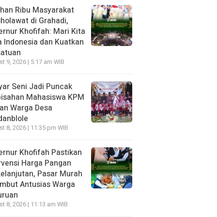
uhan Ribu Masyarakat
holawat di Grahadi,
rnur Khofifah: Mari Kita
 Indonesia dan Kuatkan
satuan
t 9, 2026 | 5:17 am WIB
ar Seni Jadi Puncak
pisahan Mahasiswa KPM
dan Warga Desa
danblole
t 8, 2026 | 11:35 pm WIB
rnur Khofifah Pastikan
rvensi Harga Pangan
elanjutan, Pasar Murah
ambut Antusias Warga
uruan
t 8, 2026 | 11:13 am WIB