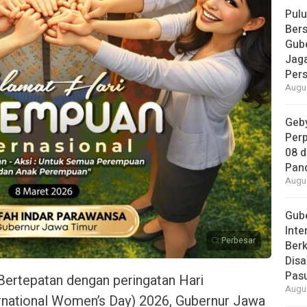
Pul
Bers
Gube
Jaga
Per
Augus
Geby
Per
08 
Pan
Augus
Gube
Inte
Perbesar
Berk
Dis
Pas
rtepatan dengan peringatan Hari
Augus
rnational Women’s Day) 2026, Gubernur Jawa