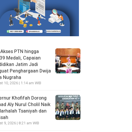
 Akses PTN hingga
39 Medali, Capaian
idikan Jatim Jadi
guat Penghargaan Dwija
a Nugraha
t 10, 2026 | 1:14 am WIB
rnur Khofifah Dorong
ad Aly Nurul Cholil Naik
arhalah Tsaniyah dan
isah
t 9, 2026 | 8:21 am WIB