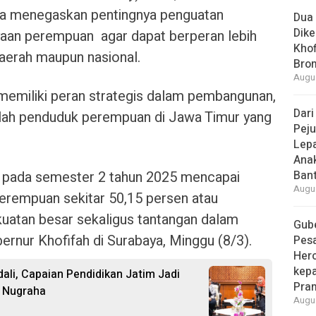
sa menegaskan pentingnya penguatan
Dua 
Dike
aan perempuan agar dapat berperan lebih
Khof
erah maupun nasional.
Bro
Augus
memiliki peran strategis dalam pembangunan,
Dari
mlah penduduk perempuan di Jawa Timur yang
Peju
Lepa
Ana
 pada semester 2 tahun 2025 mencapai
Bant
Augus
perempuan sekitar 50,15 persen atau
ekuatan besar sekaligus tantangan dalam
Gube
rnur Khofifah di Surabaya, Minggu (8/3).
Pes
Her
kepa
ali, Capaian Pendidikan Jatim Jadi
Pra
a Nugraha
Augus