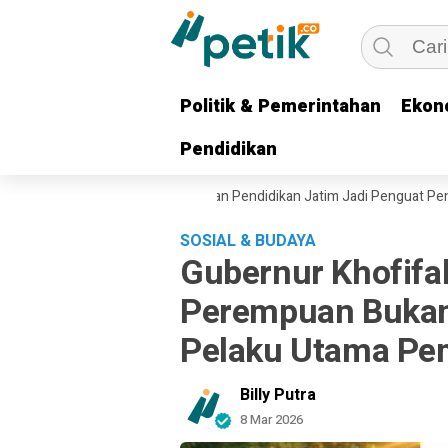
Politik & Pemerintahan
Politik & Pemerintahan
Ekon
Ekon
Pendidikan
Pendidikan
ga 45.839 Medali, Capaian Pendidikan Jatim Jadi Penguat Penghargaan D
SOSIAL & BUDAYA
Gubernur Khofifa
Perempuan Bukan
Pelaku Utama P
Billy Putra
8 Mar 2026