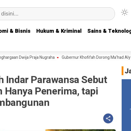
omi & Bisnis
omi & Bisnis
Hukum & Kriminal
Hukum & Kriminal
Sains & Teknolog
Sains & Teknolog
wija Praja Nugraha
Gubernur Khofifah Dorong Ma’had Aly Nurul Cholil
J
h Indar Parawansa Sebut
 Hanya Penerima, tapi
embangunan