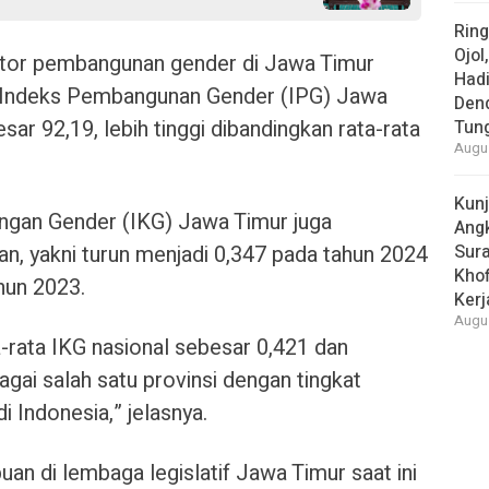
Rin
Ojol
kator pembangunan gender di Jawa Timur
Had
f. Indeks Pembangunan Gender (IPG) Jawa
Den
ar 92,19, lebih tinggi dibandingkan rata-rata
Tun
Augus
Kun
ngan Gender (IKG) Jawa Timur juga
Ang
an, yakni turun menjadi 0,347 pada tahun 2024
Sur
Khof
hun 2023.
Kerj
Augus
a-rata IKG nasional sebesar 0,421 dan
i salah satu provinsi dengan tingkat
 Indonesia,” jelasnya.
uan di lembaga legislatif Jawa Timur saat ini