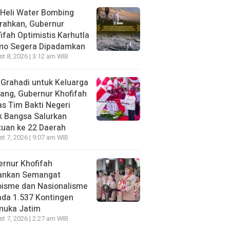
Heli Water Bombing
rahkan, Gubernur
ifah Optimistis Karhutla
mo Segera Dipadamkan
t 8, 2026 | 3:12 am WIB
 Grahadi untuk Keluarga
ang, Gubernur Khofifah
s Tim Bakti Negeri
k Bangsa Salurkan
uan ke 22 Daerah
t 7, 2026 | 9:07 am WIB
rnur Khofifah
ankan Semangat
oisme dan Nasionalisme
da 1.537 Kontingen
muka Jatim
t 7, 2026 | 2:27 am WIB