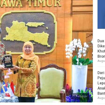
Dua 
Dike
Khof
Bro
Augus
Dari
Peju
Lepa
Ana
Bant
Perbesar
Augus