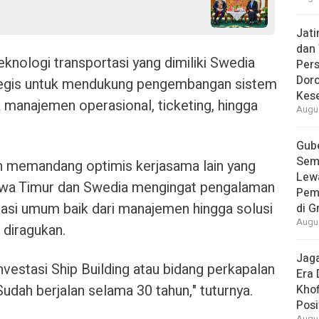
Jat
dan 
knologi transportasi yang dimiliki Swedia
Pers
Dor
ategis untuk mendukung pengembangan sistem
Kes
 manajemen operasional, ticketing, hingga
Augus
Gube
Sem
h memandang optimis kerjasama lain yang
Lew
Jawa Timur dan Swedia mengingat pengalaman
Pem
asi umum baik dari manajemen hingga solusi
di G
Augus
k diragukan.
Jaga
nvestasi Ship Building atau bidang perkapalan
Era 
Sudah berjalan selama 30 tahun," tuturnya.
Khof
Posi