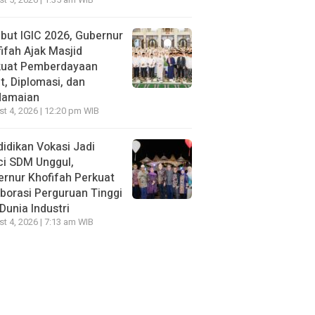
t 5, 2026 | 1:35 am WIB
ut IGIC 2026, Gubernur
ifah Ajak Masjid
kuat Pemberdayaan
, Diplomasi, dan
damaian
t 4, 2026 | 12:20 pm WIB
idikan Vokasi Jadi
ci SDM Unggul,
rnur Khofifah Perkuat
borasi Perguruan Tinggi
Dunia Industri
t 4, 2026 | 7:13 am WIB