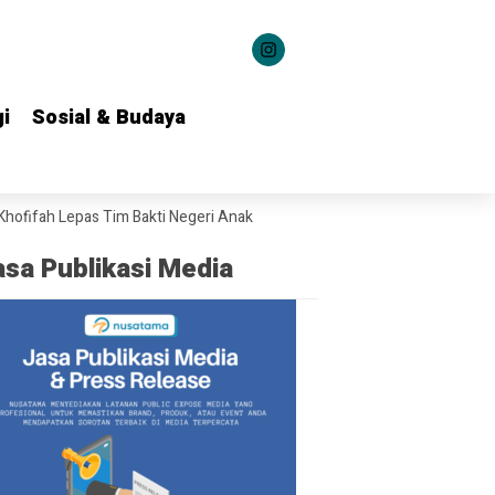
i
i
Sosial & Budaya
Sosial & Budaya
Lepas Tim Bakti Negeri Anak Bangsa Salurkan Bantuan ke 22 Daerah
Gu
asa Publikasi Media