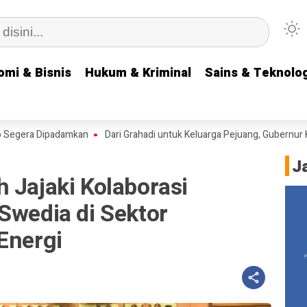
omi & Bisnis
omi & Bisnis
Hukum & Kriminal
Hukum & Kriminal
Sains & Teknolog
Sains & Teknolog
Dipadamkan
Dari Grahadi untuk Keluarga Pejuang, Gubernur Khofifah 
J
 Jajaki Kolaborasi
Swedia di Sektor
Energi