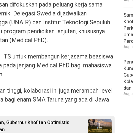
Augus
san difokuskan pada peluang kerja sama
mik. Delegasi Swedia dijadwalkan
Samb
gga (UNAIR) dan Institut Teknologi Sepuluh
Khof
Per
 program pendidikan lanjutan, khususnya
Umat
atan (Medical PhD).
Per
Augus
an ITS untuk membangun kerjasama beasiswa
Pend
a pada jenjang Medical PhD bagi mahasiswa
Kun
h.
Gube
Kola
dan 
n tinggi, kolaborasi ini juga merambah level
Augus
a bagi enam SMA Taruna yang ada di Jawa
n, Gubernur Khofifah Optimistis
an