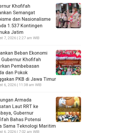
rnur Khofifah
ankan Semangat
oisme dan Nasionalisme
da 1.537 Kontingen
muka Jatim
t 7, 2026 | 2:27 am WIB
gankan Beban Ekonomi
, Gubernur Khofifah
irkan Pembebasan
da dan Pokok
ggakan PKB di Jawa Timur
t 6, 2026 | 11:38 am WIB
jungan Armada
katan Laut RRT ke
abaya, Gubernur
ifah Bahas Potensi
a Sama Teknologi Maritim
t 6, 2026 | 7:02 am WIB