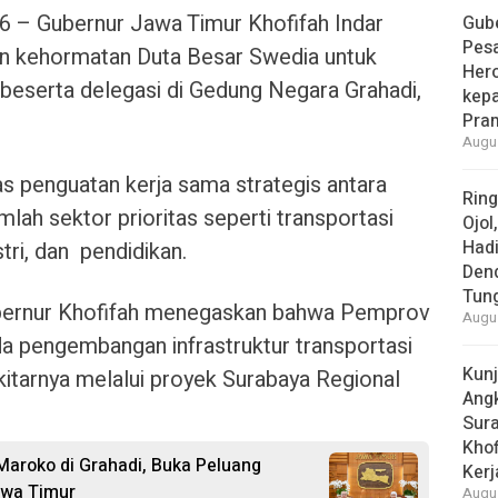
– Gubernur Jawa Timur Khofifah Indar
Gube
Pes
n kehormatan Duta Besar Swedia untuk
Her
 beserta delegasi di Gedung Negara Grahadi,
kepa
Pra
Augus
penguatan kerja sama strategis antara
Rin
lah sektor prioritas seperti transportasi
Ojol
Had
stri, dan pendidikan.
Den
Tun
Gubernur Khofifah menegaskan bahwa Pemprov
Augus
da pengembangan infrastruktur transportasi
Kun
kitarnya melalui proyek Surabaya Regional
Ang
Sur
Khof
Maroko di Grahadi, Buka Peluang
Kerj
awa Timur
Augus