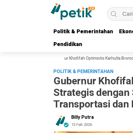
Politik & Pemerintahan
Politik & Pemerintahan
Ekon
Ekon
Pendidikan
Pendidikan
bing Dikerahkan, Gubernur Khofifah Optimistis Karhutla Bromo Segera 
POLITIK & PEMERINTAHAN
Gubernur Khofifah
Strategis dengan 
Transportasi dan 
Billy Putra
13 Feb 2026